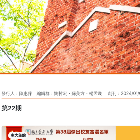
發行人：陳惠萍 編輯群：劉哲宏・蘇美方・楊孟璇 創刊：2024/01/0
第22期
南大焦點