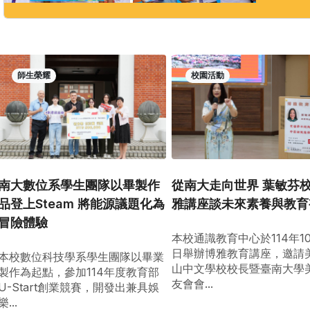
師生榮耀
校園活動
南大數位系學生團隊以畢製作
從南大走向世界 葉敏芬
品登上Steam 將能源議題化為
雅講座談未來素養與教育
冒險體驗
本校通識教育中心於114年1
日舉辦博雅教育講座，邀請
本校數位科技學系學生團隊以畢業
山中文學校校長暨臺南大學
製作為起點，參加114年度教育部
友會會...
U-Start創業競賽，開發出兼具娛
樂...