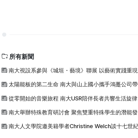
所有新聞
南大視設系參與《城垣・藝境》聯展 以藝術實踐重
太陽能板的第二生命 南大與山上國小攜手鴻躉公司
從零開始的音樂旅程 南大USR陪伴長者共響生活旋律
南大舉辦特殊教育研討會 聚焦雙重特殊學生的潛能發
南大人文學院邀美籍學者Christine Welch談十七