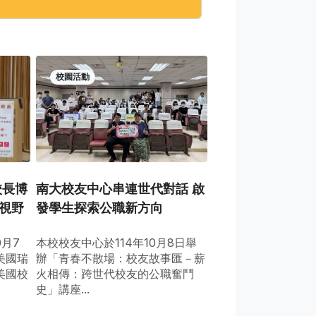
校園活動
校長博
南大校友中心串連世代對話 啟
視野
發學生探索公職新方向
0月7
本校校友中心於114年10月8日舉
美國瑞
辦「青春不散場：校友故事匯－薪
美國校
火相傳：跨世代校友的公職奮鬥
史」講座...