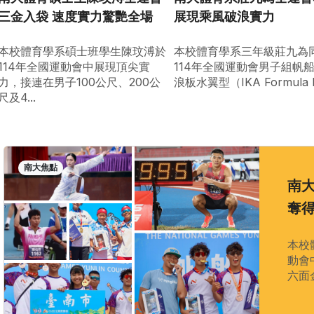
三金入袋 速度實力驚艷全場
展現乘風破浪實力
本校體育學系碩士班學生陳玟溥於
本校體育學系三年級莊九為
114年全國運動會中展現頂尖實
114年全國運動會男子組帆
力，接連在男子100公尺、200公
浪板水翼型（IKA Formula K.
尺及4...
南大焦點
南
奪
本校
動會
六面