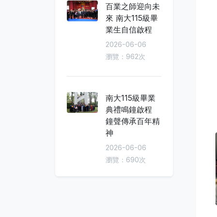
百業之師迎向未
來 南大115級畢
業生自信啟程
2026-06-06
瀏覽：962次
南大115級畢業
典禮鳴鐘啟程
鐘聲傳承百年精
神
2026-06-06
瀏覽：690次