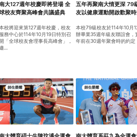
南大127週年校慶即將登場 全
五年再聚南大情更深 79
球校友齊聚高峰會共議盛典
友以健康運動開啟歡聚時
本校將迎來第127週年校慶，校友
本校79級校友於114年10月
服務中心於114年10月19日特別召
辦畢業35週年級友聯誼會，
開「全球校友會理事長高峰會」，
年前在30週年聚會時的約定，再
邀...
師生榮耀
師生榮耀
南大體育碩士生陳玟溥全運會
南大體育系莊九為全運會