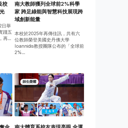
級校
南大教師獲列全球前2%科學
光
家 跨足綠能與智慧科技展現跨
域創新能量
12日舉
實踐五
本校於2025年再傳佳訊，共有六
...
位教師榮登美國史丹佛大學
Ioannidis教授團隊公布的「全球前
2%...
師生榮耀
奪金
南大體育系校友表現亮眼 全運