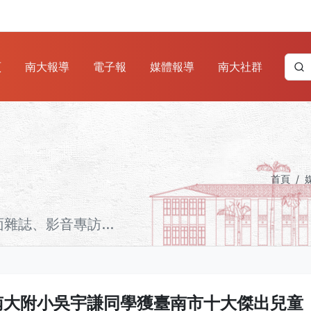
頁
南大報導
電子報
媒體報導
南大社群
首頁
誌、影音專訪...
南大附小吳宇謙同學獲臺南市十大傑出兒童