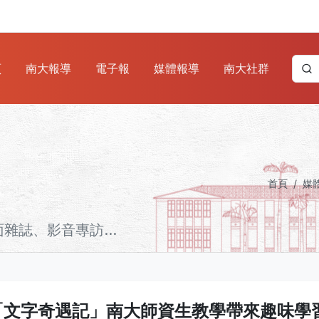
頁
南大報導
電子報
媒體報導
南大社群
首頁
媒
誌、影音專訪...
「文字奇遇記」南大師資生教學帶來趣味學