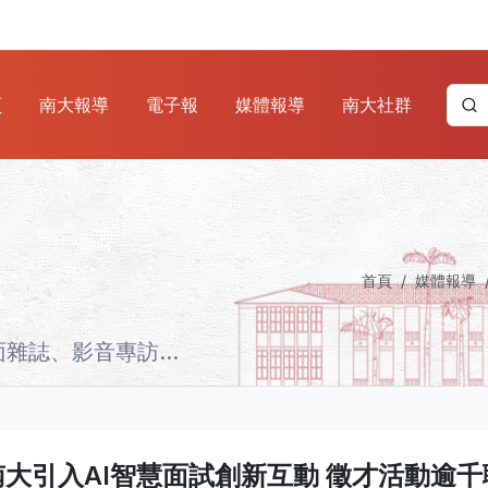
頁
南大報導
電子報
媒體報導
南大社群
首頁
媒體報導
誌、影音專訪...
南大引入AI智慧面試創新互動 徵才活動逾