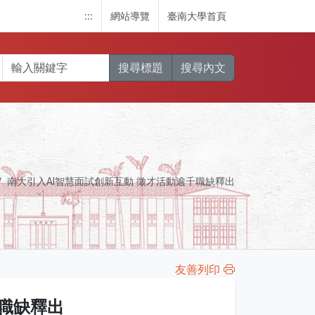
:::
網站導覽
臺南大學首頁
搜尋標題
搜尋內文
南大引入AI智慧面試創新互動 徵才活動逾千職缺釋出
友善列印
千職缺釋出