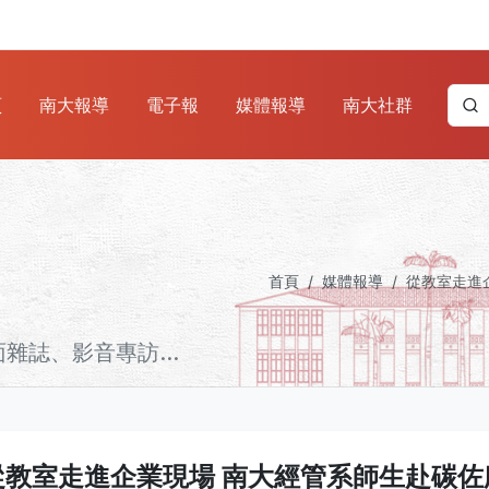
頁
南大報導
電子報
媒體報導
南大社群
首頁
媒體報導
從教室走進
誌、影音專訪...
從教室走進企業現場 南大經管系師生赴碳