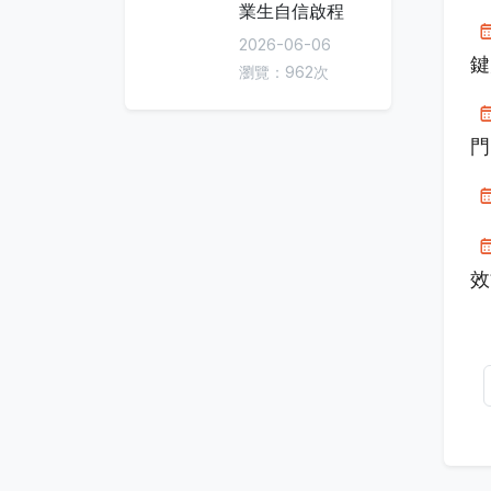
業生自信啟程
2026-06-06
鍵
瀏覽：962次
門
效