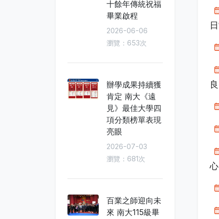
十餘年傳統祝福
畢業啟程
日
2026-06-06
瀏覽：653次
良
辦學成果持續獲
肯定 南大《遠
見》最佳大學四
項分類榜單表現
亮眼
2026-07-03
瀏覽：681次
心
百業之師迎向未
來 南大115級畢