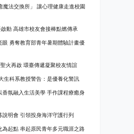
癒魔法交換所」 讓心理健康走進校園
臺啟動 高雄市校友會接棒點燃傳承
亮眼 勇奪教育部青年暑期體驗計畫優
慶聖火再啟 環臺傳遞凝聚校友情誼
南大生科系教授警告：是優養化警訊
以香氛融入生活美學 手作課程療癒身
募說明會 引領投身海洋守護行列
化為起點 串起原民青年多元職涯之路