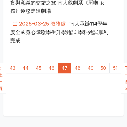
實與意識的交錯之旅 南大戲劇系《掰啦 女
孩》邀您走進劇場
2025-03-25 教務處
南大承辦114學年
度全國身心障礙學生升學甄試 學科甄試順利
完成
<
43
44
45
46
47
48
49
50
51
上
一
頁