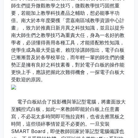
師生們提升微觀教學之技巧，微觀教學技巧固然重
要，若能加上教學科技產品之輔助，想必能事半功
倍。南大於本年度榮獲「雲嘉南區域教學資源中心計
畫」，致力於推薦日新月異之科技知識，並且以提升
南大師生們之教學技巧為重責大任，身為一名好的教
學者，必須懂得善用各種工具，才能搭配軟性知識，
使學生成為最大受益者。賴玟珍講師指出，電子白板
已漸漸普及於各學校單位，而年輕一輩的師生們的優
勢正是擁有良好之科技素養，對於電子白板的操作能
更快上手，應該把握此次難得機會，一探電子白板大
受歡迎的原因。
電子白板結合了投影機與筆記型電腦，將畫面放大
至觸控式白板，如此一來教師即能於白板上任意書
寫，不必花太多時間即可拖拉資料，也省去擦黑板之
時間，這些瑣碎事情皆是不必要的。一旦安裝
SMART Board，即使教師回家於筆記型電腦備課也