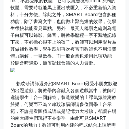
ok，不必受限於軟體，它可以統合微軟office系列的
軟體，需要時就能馬上匯出或匯入，不必重新輸入資
料，十分方便。除此之外，SMART Board包含多種
功能，除了書寫文字，也能做出聚光燈的效果，使學
生很快就能看見重點。另外，最受人稱讚之處則為電
子白板可以錄影、錄音，將教學歷程一字不漏地記錄
下來，不必擔心跟不上的孩子，教師可以利用影片為
其做補救教學，學生既能再次複習而教師也不用浪費
體力講解，一舉數得。而一般企業也愛用此項功能，
於開會時錄影，節省記錄會議的人力資源。
賴玟珍講師還介紹SMART Board最受小朋友歡迎
的出題遊戲，將教學內容融入各個遊戲當中，教師可
邀請學生上台一同解答，製造歡樂的上課氣氛並寓教
於樂，何樂而不為？賴玟珍講師請多位同學上台示
範，不論是看圖猜成語或是記憶力大考驗，都讓在場
的南大師生們玩得不亦樂乎，由此可見SMART
Board的魅力！教師可利用內建的程式結合上課所需