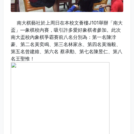
南大棋藝社於上周日在本校文薈樓J101舉辦「南大
盃」—象棋校內賽，吸引許多愛好象棋者參加。此次
南大盃校內象棋爭霸賽前八名分別為：第一名陳浡
豪、第二名黃奕鳴、第三名林家永、第四名黃瀚毅、
第五名曾建維、第六名 蔡承勳、第七名陳昱仁、第八
名王聖惟！