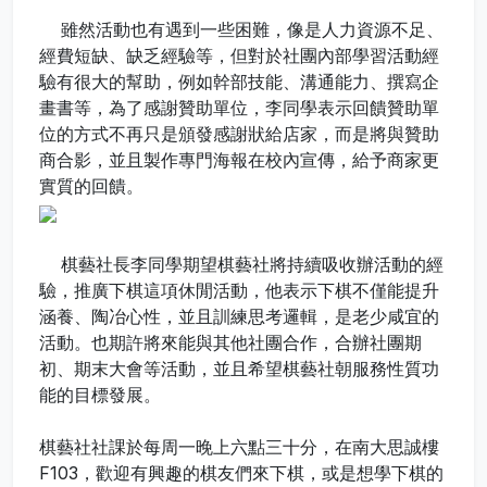
雖然活動也有遇到一些困難，像是人力資源不足、
經費短缺、缺乏經驗等，但對於社團內部學習活動經
驗有很大的幫助，例如幹部技能、溝通能力、撰寫企
畫書等，為了感謝贊助單位，李同學表示回饋贊助單
位的方式不再只是頒發感謝狀給店家，而是將與贊助
商合影，並且製作專門海報在校內宣傳，給予商家更
實質的回饋。
棋藝社長李同學期望棋藝社將持續吸收辦活動的經
驗，推廣下棋這項休閒活動，他表示下棋不僅能提升
涵養、陶冶心性，並且訓練思考邏輯，是老少咸宜的
活動。也期許將來能與其他社團合作，合辦社團期
初、期末大會等活動，並且希望棋藝社朝服務性質功
能的目標發展。
棋藝社社課於每周一晚上六點三十分，在南大思誠樓
F103，歡迎有興趣的棋友們來下棋，或是想學下棋的