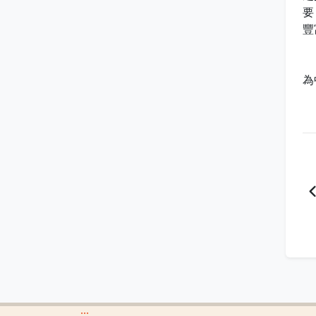
要
豐
洪
為
:::