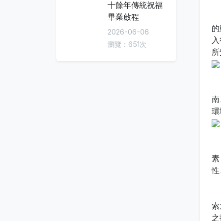
十餘年傳統祝福
洪
畢業啟程
的
2026-06-06
入
瀏覽：651次
所
洪
南
環
洪
素
性
洪
索
之