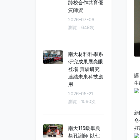
跨校合作共育優
質師資
2026-07-06
瀏覽：648次
南大材料科學系
研究成果展亮眼
本
登場 實驗研究
講
連結未來科技應
生
用
2026-05-21
瀏覽：1060次
洪
新
命
好
南大115級畢典
祭孔謝師 以七