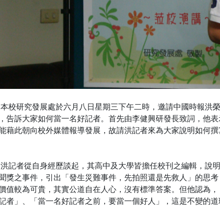
校研究發展處於六月八日星期三下午二時，邀請中國時報洪榮志
，告訴大家如何當一名好記者。首先由李健興研發長致詞，他表
能藉此朝向校外媒體報導發展，故請洪記者來為大家說明如何撰
記者從自身經歷談起，其高中及大學皆擔任校刊之編輯，說明校
聞獎之事件，引出「發生災難事件，先拍照還是先救人」的思考
價值較為可貴，其實公道自在人心，沒有標準答案。但他認為，
記者」、「當一名好記者之前，要當一個好人」，這是不變的道