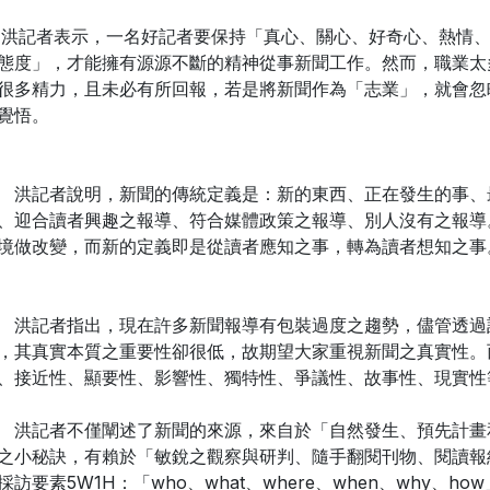
記者表示，一名好記者要保持「真心、關心、好奇心、熱情、
態度」，才能擁有源源不斷的精神從事新聞工作。然而，職業太
很多精力，且未必有所回報，若是將新聞作為「志業」，就會忽
覺悟。
記者說明，新聞的傳統定義是：新的東西、正在發生的事、
、迎合讀者興趣之報導、符合媒體政策之報導、別人沒有之報導
境做改變，而新的定義即是從讀者應知之事，轉為讀者想知之事
記者指出，現在許多新聞報導有包裝過度之趨勢，儘管透過
，其真實本質之重要性卻很低，故期望大家重視新聞之真實性。
、接近性、顯要性、影響性、獨特性、爭議性、故事性、現實性
記者不僅闡述了新聞的來源，來自於「自然發生、預先計畫
之小秘訣，有賴於「敏銳之觀察與研判、隨手翻閱刊物、閱讀報
採訪要素5W1H：「who、what、where、when、why