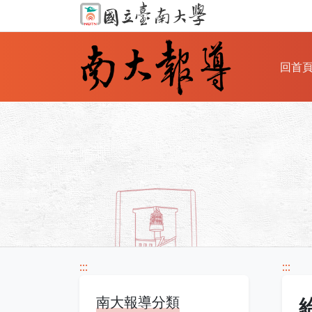
回首
:::
:::
南大報導分類