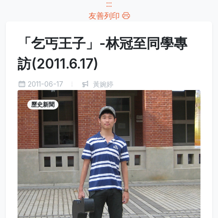
:::
友善列印
「乞丐王子」-林冠至同學專
訪(2011.6.17)
2011-06-17
黃婉婷
歷史新聞