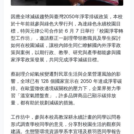
因應全球減碳趨勢與臺灣2050年淨零排碳政策，本校
於十年前就參與綠色大學行列，為達綠色永續校園目
標，特與元律公司合作於 6 月 7 日舉行「校園淨零轉
型工作坊」，邀請蔡正一副理帶領教職員及學生探討
如何在校園減碳，讓校內師生同仁瞭解國內外淨零政
策與案例，以期行政、教學、研究與產學都能參與國
家淨零政策發展，共同完成淨零減碳目標。
蔡副理介紹氣候變遷對民眾生活與企業營運風險的影
響，全球已有 128 個國家宣示在 2050 年達成淨零碳
排。在歐盟徵收邊境碳關稅的壓力下，企業界努力學
習「溫室氣體盤查」，許多品牌商品已顯示碳排放
量，都有助於規劃減碳的措施。
工作坊中，參與本校高教深耕永續計畫的同學以問卷
形式調查學校同學的意見，分享對校園生活的觀察與
建議。生態暨環境資源學系李宜瑾及蔡羽恩同學報告