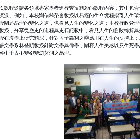
次課程邀請各領域專家學者進行豐富精彩的課程內容，其中包含
流派。例如，本校劉信雄榮譽教授以易經的生命境程指引人生環
授闡述易理的變化之道，也看見人生的變化之道；本校行政管理
教授，分享從歷史的進程與史籍記載中，看見人生的勝敗轉折與
授在漢學上研究精深，針對孟子義利之辯應用在人生的抉擇上；
語文學系林登順教授針對文學與儒學，闡釋人生美感以及生死學
經中千古不變卻變幻莫測之易理。