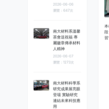
2026-06-06
瀏覽：647次
本
南大材料系溫馨
段
茶會送祝福 專
習
屬徽章傳承材料
人精神
2026-06-07
瀏覽：1273次
南大材料科學系
研究成果展亮眼
登場 實驗研究
連結未來科技應
用