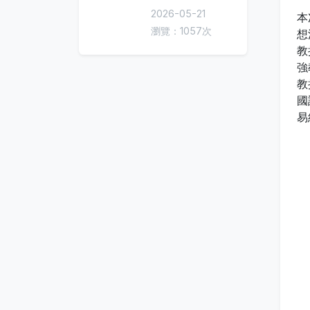
2026-05-21
本
瀏覽：1057次
想
教
強
教
國
易