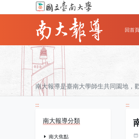
回首
南大報導是臺南大學師生共同園地，
:::
:::
南大報導分類
南大焦點