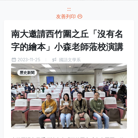
:::
友善列印
南大邀請西竹圍之丘「沒有名
字的繪本」小森老師蒞校演講
2023-11-25
國語文學系
歷史新聞