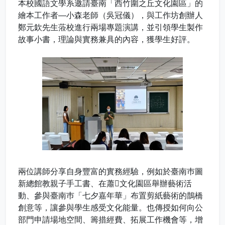
本校國語文學系邀請臺南「西竹圍之丘文化園區」的
繪本工作者―小森老師（吳冠儀），與工作坊創辦人
鄭元欽先生蒞校進行兩場專題演講，並引領學生製作
故事小書，理論與實務兼具的內容，獲學生好評。
兩位講師分享自身豐富的實務經驗，例如於臺南巿圖
新總館教親子手工書、在蕭文化園區舉辦藝術活
動、參與臺南巿「七夕嘉年華」布置剪紙藝術的鵲橋
創意等，讓參與學生感受文化能量。也傳授如何向公
部門申請場地空間、籌措經費、拓展工作機會等，增