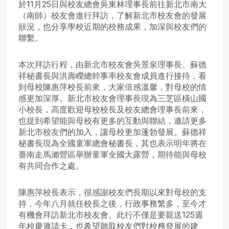
於11月25日與校友總會吳東林理事長前往新北市南大
（南師）校友會進行拜訪，了解新北市校友會的發展
狀況，也分享學校近期的校務成果，加深與校友們的
聯繫。
本次拜訪行程，由新北市校友會吳景泉理事長、蘇德
祥秘書長與洪壽嶸總幹事率校友會成員進行接待，看
到母校陳惠萍校長前來，大家倍感溫馨，對母校的情
感更加深厚。新北市校友會理事長現為三芝區橫山國
小校長，高度歡迎母校校長及校友總會理事長前來，
也提到希望能與母校有更多的互動與聯結，邀請更多
新北市校友們的加入，讓母校更加蓬勃發展。蘇德祥
秘書長現為全國童軍總會秘書長，其也表示明年將在
臺南走馬瀨營區舉辦童軍全國大露營，期待能與母校
有共同合作之處。
陳惠萍校長表示，很感謝校友們長期以來對母校的支
持，今年八月就任校長之後，行政事務繁多，至今才
有機會拜訪新北市校友會。此行不僅是要親送125週
年校慶邀請卡，也希望聽取校友們對校務發展的建