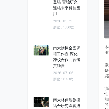
登場 實驗研究
連結未來科技應
用
2026-05-21
瀏覽：1060次
本
南大接棒全國師
用
培工作圈 深化
跨校合作共育優
廖
質師資
整
2026-07-06
資
瀏覽：649次
演
性
知
南大林偉瑜教授
的
結合研究與實踐