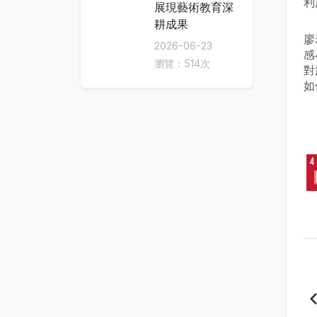
利
展現藝術教育深
耕成果
廖
2026-06-23
感
瀏覽：514次
對
如