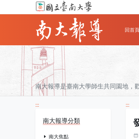
回首
南大報導是臺南大學師生共同園地，
:::
:::
南大報導分類
南大焦點