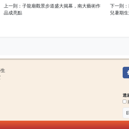
上一則：子龍廟觀景步道盛大揭幕，南大藝術作
下一則：
品成亮點
兒暑期生
師生
室
透