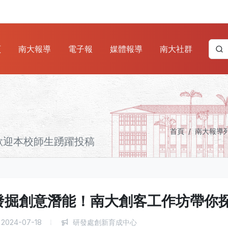
頁
南大報導
電子報
媒體報導
南大社群
首頁
南大報導
歡迎本校師生踴躍投稿
發掘創意潛能！南大創客工作坊帶你
2024-07-18
研發處創新育成中心