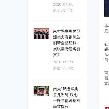
2026-07-06
瀏覽：644次
本
南大學生勇奪亞
眾
洲接力賽銅牌並
刷新全國紀錄
在
展現臺灣短跑新
親
實力
師
簡
2026-06-23
瀏覽：458次
南
習
意
南大115級畢典
祭孔謝師 以七
十餘年傳統祝福
畢業啟程