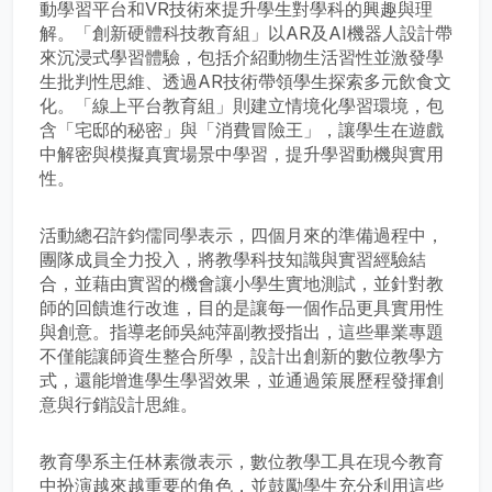
動學習平台和VR技術來提升學生對學科的興趣與理
解。「創新硬體科技教育組」以AR及AI機器人設計帶
來沉浸式學習體驗，包括介紹動物生活習性並激發學
生批判性思維、透過AR技術帶領學生探索多元飲食文
化。「線上平台教育組」則建立情境化學習環境，包
含「宅邸的秘密」與「消費冒險王」，讓學生在遊戲
中解密與模擬真實場景中學習，提升學習動機與實用
性。
活動總召許鈞儒同學表示，四個月來的準備過程中，
團隊成員全力投入，將教學科技知識與實習經驗結
合，並藉由實習的機會讓小學生實地測試，並針對教
師的回饋進行改進，目的是讓每一個作品更具實用性
與創意。指導老師吳純萍副教授指出，這些畢業專題
不僅能讓師資生整合所學，設計出創新的數位教學方
式，還能增進學生學習效果，並通過策展歷程發揮創
意與行銷設計思維。
教育學系主任林素微表示，數位教學工具在現今教育
中扮演越來越重要的角色，並鼓勵學生充分利用這些