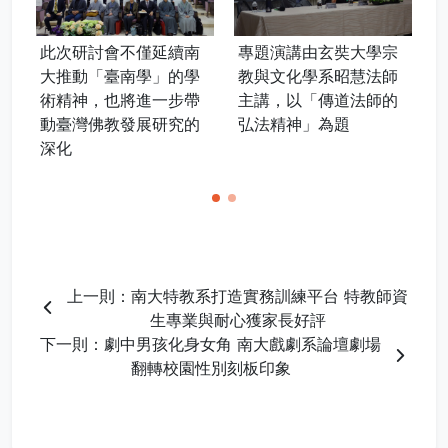
續南
專題演講由玄奘大學宗
本次活動將傳道法師的
的學
教與文化學系昭慧法師
歷史地位與人間佛教實
步帶
主講，以「傳道法師的
踐特色納入探討範疇，
究的
弘法精神」為題
展現對在地文化與佛教
史的多元關照
上一則：南大特教系打造實務訓練平台 特教師資
生專業與耐心獲家長好評
下一則：劇中男孩化身女角 南大戲劇系論壇劇場
翻轉校園性別刻板印象