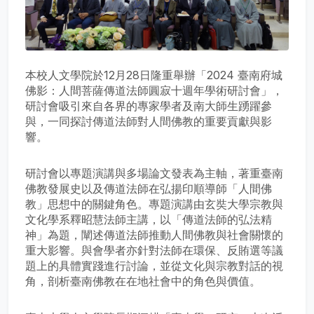
本校人文學院於12月28日隆重舉辦「2024 臺南府城
佛影：人間菩薩傳道法師圓寂十週年學術研討會」，
研討會吸引來自各界的專家學者及南大師生踴躍參
與，一同探討傳道法師對人間佛教的重要貢獻與影
響。
研討會以專題演講與多場論文發表為主軸，著重臺南
佛教發展史以及傳道法師在弘揚印順導師「人間佛
教」思想中的關鍵角色。專題演講由玄奘大學宗教與
文化學系釋昭慧法師主講，以「傳道法師的弘法精
神」為題，闡述傳道法師推動人間佛教與社會關懷的
重大影響。與會學者亦針對法師在環保、反賄選等議
題上的具體實踐進行討論，並從文化與宗教對話的視
角，剖析臺南佛教在在地社會中的角色與價值。