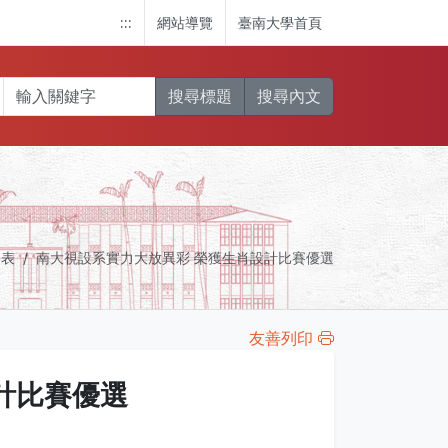
:::
網站導覽
臺南大學首頁
搜尋標題
搜尋內文
列表
南大視設系實力大放異彩 榮獲生肖設計比賽優選
友善列印
計比賽優選