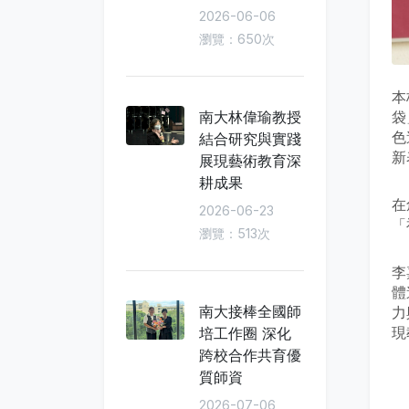
2026-06-06
瀏覽：650次
本
袋
南大林偉瑜教授
色
結合研究與實踐
新
展現藝術教育深
耕成果
在
2026-06-23
「
瀏覽：513次
李
體
南大接棒全國師
力
現
培工作圈 深化
跨校合作共育優
質師資
2026-07-06