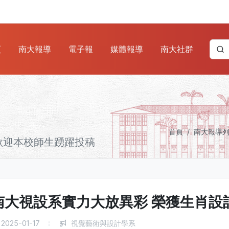
頁
南大報導
電子報
媒體報導
南大社群
首頁
南大報導
歡迎本校師生踴躍投稿
南大視設系實力大放異彩 榮獲生肖設
2025-01-17
視覺藝術與設計學系