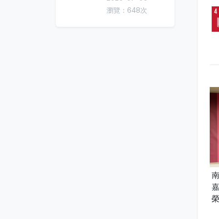
瀏覽：648次