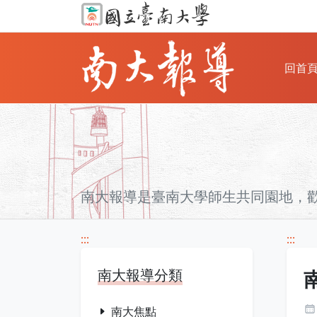
回首
南大報導是臺南大學師生共同園地，
:::
:::
南大報導分類
南大焦點