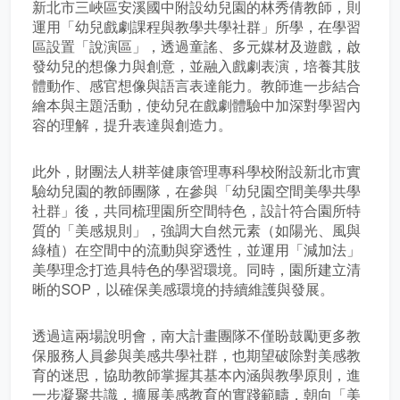
新北市三峽區安溪國中附設幼兒園的林秀倩教師，則
運用「幼兒戲劇課程與教學共學社群」所學，在學習
區設置「說演區」，透過童謠、多元媒材及遊戲，啟
發幼兒的想像力與創意，並融入戲劇表演，培養其肢
體動作、感官想像與語言表達能力。教師進一步結合
繪本與主題活動，使幼兒在戲劇體驗中加深對學習內
容的理解，提升表達與創造力。
此外，財團法人耕莘健康管理專科學校附設新北市實
驗幼兒園的教師團隊，在參與「幼兒園空間美學共學
社群」後，共同梳理園所空間特色，設計符合園所特
質的「美感規則」，強調大自然元素（如陽光、風與
綠植）在空間中的流動與穿透性，並運用「減加法」
美學理念打造具特色的學習環境。同時，園所建立清
晰的SOP，以確保美感環境的持續維護與發展。
透過這兩場說明會，南大計畫團隊不僅盼鼓勵更多教
保服務人員參與美感共學社群，也期望破除對美感教
育的迷思，協助教師掌握其基本內涵與教學原則，進
一步凝聚共識，擴展美感教育的實踐範疇，朝向「美