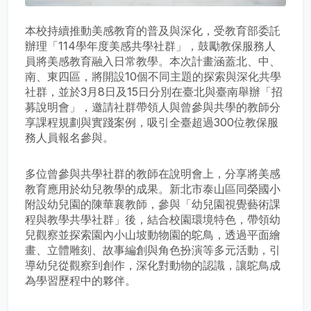
本校持續推動美感教育的普及與深化，受教育部委託
辦理「114學年度美感共學社群」，鼓勵教保服務人
員將美感教育融入日常教學。本次計畫涵蓋北、中、
南、東四區，將開設10個不同主題的探索與深化共學
社群，並於3月8日及15日分別在臺北與臺南舉辦「招
募說明會」，邀請社群帶領人與曾參與共學的教師分
享課程規劃與實踐案例，吸引全臺超過300位教保服
務人員報名參與。
多位曾參與共學社群的教師在說明會上，分享將美感
教育應用於幼兒教學的成果。新北市泰山區同榮國小
附設幼兒園的陳華襄教師，參與「幼兒園視覺藝術課
程與教學共學社群」後，結合校園環境特色，帶領幼
兒觀察並探索園內小山坡動物園的鴕鳥，透過平面繪
畫、立體雕刻、故事編創與角色扮演等多元活動，引
導幼兒從觀察到創作，深化對動物的認識，讓鴕鳥成
為學習歷程中的夥伴。