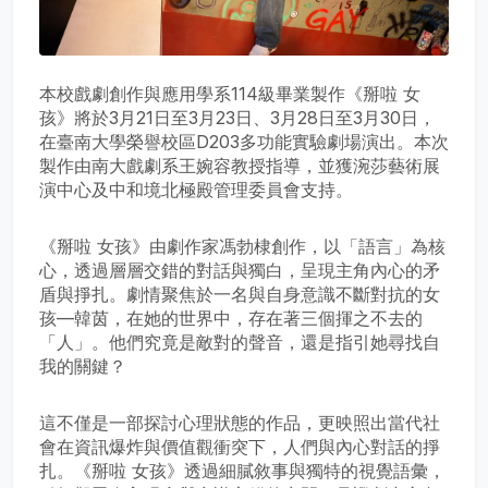
本校戲劇創作與應用學系114級畢業製作《掰啦 女
孩》將於3月21日至3月23日、3月28日至3月30日，
在臺南大學榮譽校區D203多功能實驗劇場演出。本次
製作由南大戲劇系王婉容教授指導，並獲涴莎藝術展
演中心及中和境北極殿管理委員會支持。
《掰啦 女孩》由劇作家馮勃棣創作，以「語言」為核
心，透過層層交錯的對話與獨白，呈現主角內心的矛
盾與掙扎。劇情聚焦於一名與自身意識不斷對抗的女
孩—韓茵，在她的世界中，存在著三個揮之不去的
「人」。他們究竟是敵對的聲音，還是指引她尋找自
我的關鍵？
這不僅是一部探討心理狀態的作品，更映照出當代社
會在資訊爆炸與價值觀衝突下，人們與內心對話的掙
扎。《掰啦 女孩》透過細膩敘事與獨特的視覺語彙，