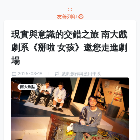
:::
友善列印
現實與意識的交錯之旅 南大戲
劇系《掰啦 女孩》邀您走進劇
場
2025-03-18
戲劇創作與應用學系
南大焦點