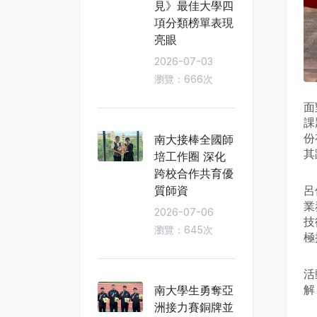
見》最佳大學四
項分類榜單表現
亮眼
2026-07-03
瀏覽：666次
面
課
份
南大接棒全國師
其
培工作圈 深化
跨校合作共育優
質師資
呂
業
2026-07-06
技
瀏覽：645次
極
活
解
南大學生勇奪亞
洲接力賽銅牌並