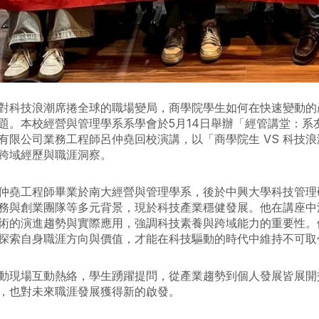
對科技浪潮席捲全球的職場變局，商學院學生如何在快速變動的
題。本校經營與管理學系系學會於5月14日舉辦「經管講堂：
有限公司業務工程師呂仲堯回校演講，以「商學院生 VS 科技
跨域經歷與職涯洞察。
仲堯工程師畢業於南大經營與管理學系，後於中興大學科技管理
務與創業團隊等多元背景，現於科技產業穩健發展。他在講座中深
術的演進趨勢與實際應用，強調科技素養與跨域能力的重要性。
探索自身職涯方向與價值，才能在科技驅動的時代中維持不可取
動現場互動熱絡，學生踴躍提問，從產業趨勢到個人發展皆展開
，也對未來職涯發展獲得新的啟發。