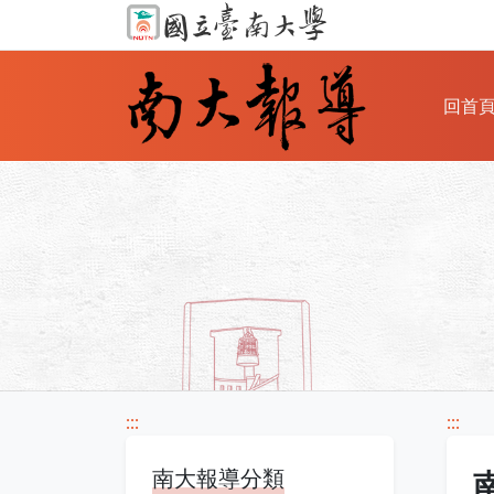
回首
:::
:::
南大報導分類