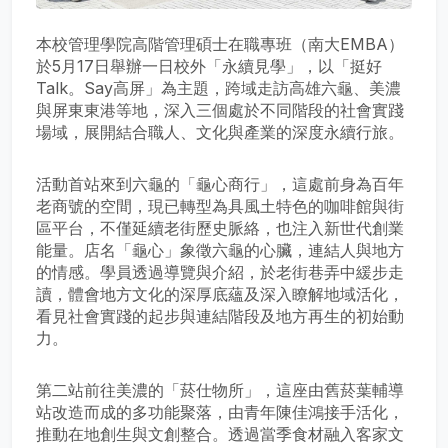
本校管理學院高階管理碩士在職專班（南大EMBA）
於5月17日舉辦一日校外「永續見學」，以「挺好
Talk。Say高屏」為主題，跨域走訪高雄六龜、美濃
與屏東東港等地，深入三個處於不同階段的社會實踐
場域，展開結合職人、文化與產業的深度永續行旅。
活動首站來到六龜的「龜心商行」，這處前身為百年
老商號的空間，現已轉型為具風土特色的咖啡館與街
區平台，不僅延續老街歷史脈絡，也注入新世代創業
能量。店名「龜心」象徵六龜的心臟，連結人與地方
的情感。學員透過導覽與介紹，於老街巷弄中緩步走
讀，體會地方文化的深厚底蘊及深入瞭解地域活化，
看見社會實踐的起步與連結階段及地方再生的初始動
力。
第二站前往美濃的「菸仕物所」，這座由舊菸葉輔導
站改造而成的多功能聚落，由青年陳佳鴻接手活化，
推動在地創生與文創整合。透過當季食材融入客家文