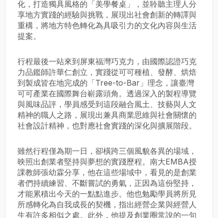
化，打造獨具風格的「美學餐桌」，並聆聽主理人分
享地方實踐的經驗與挑戰，展現出社會創新的轉譯與
重構，將地方特色轉化為具吸引力的文化內容與生活
提案。
行程最後一站來到屏東福灣巧克力，由國際認證巧克
力品鑑師許華仁創立，實踐從可可種植、發酵、烘焙
到製成皆在地完成的「Tree-to-Bar」理念，讓臺灣
可可產業在國際舞台嶄露頭角。透過深入的製程導覽
與風味品評，學員感受到這段融合風土、技藝與人文
精神的職人之路，展現出兼具商業思維與社會關懷的
社會設計精神，也對應社會實踐的深化與擴展階段。
雖然行程僅為期一日，卻橫跨三個風貌各異的場域，
映照出創業者堅持與夢想的實踐歷程。南大EMBA授
課教師張幼霖分享，他在這些場域中，看見的是創業
者們持續練習、不斷嘗試的勇氣，正因為這份堅持，
才能累積出今天的一點點進步。他也勉勵學員將所見
所感轉化為自我成長的契機，指出經營企業與經營人
生有許多相似之處。此外，他提及創業圈常說的一句