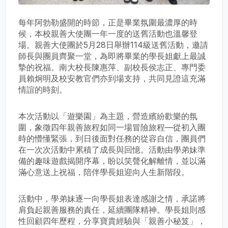
每年阿勃勒盛開的時節，正是畢業氛圍最濃厚的時
候，本校親善大使團一年一度的送舊活動也溫馨登
場。親善大使團於5月28日舉辦114級送舊活動，邀請
師長與團員齊聚一堂，為即將畢業的學長姐獻上最誠
摯的祝福。南大校長陳惠萍、副校長侯志正、專門委
員賴炯明及校安教官們亦到場支持，共同見證這充滿
情誼的時刻。
本次活動以「遊樂園」為主題，營造繽紛歡樂的氛
圍，象徵四年親善旅程如同一場冒險旅程—從初入團
時的懵懂緊張，到日後面對任務的從容自信，團員們
在一次次活動中累積了成長與回憶。活動由學弟妹準
備的趣味遊戲揭開序幕，盼以笑聲化解離情，並以滿
滿心意送上祝福，陪伴學長姐迎向人生新階段。
活動中，學弟妹逐一向學長姐表達感謝之情，承諾將
肩負起親善服務的責任，延續團隊精神。學長姐則感
性回顧四年歷程，分享寶貴經驗與「親善小秘笈」，