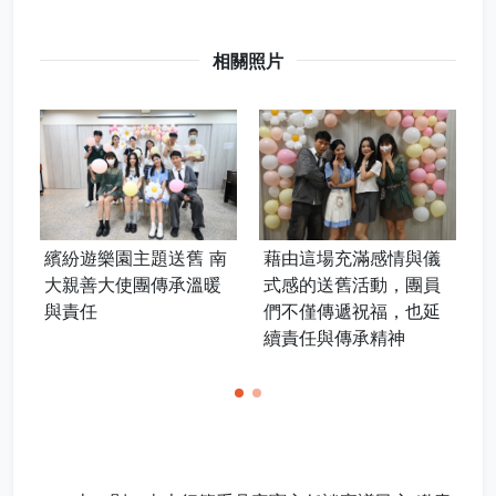
相關照片
繽紛遊樂園主題送舊 南
藉由這場充滿感情與儀
大親善大使團傳承溫暖
式感的送舊活動，團員
與責任
們不僅傳遞祝福，也延
續責任與傳承精神