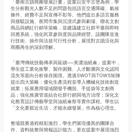
「臺南古蹟商圈發展計畫」提案以安平古堡為例，學
生分析觀光人數不足的問題包括語言交通障礙、氣候
條件、經費不足與宣傳不彰等。他們提出多語言服務
與接駁設施、夜間市集與沉浸式參與劇場、聯名文創
商品與網紅行銷等策略，並建議建立社群平臺與即時
回應系統，強化民眾參與度與品牌經營。該團隊並進
行技術、操作與法規可行性分析，展現對古蹟活化與
商圈再生的深刻理解。
「臺灣傳統技藝傳承與延續──美濃油紙傘」提案中，
學生從工業化衝擊、製作困難、人才斷層與文化認同
流失等面向分析保存困境。透過SWOT與TOWS矩陣
提出四大策略：優化生產流程並導入機械化技術創造
就業；拓展應用場域開發手機殼、手提袋等文創商
品；強化推廣管道結合社群行銷與地方治理；深化文
化教育設計傳藝學堂與油紙傘祭等實作課程。學生以
「文化要親近生活，才能永續發展」作為核心理念。
整場競賽過程精彩激烈，學生們展現優異的團隊合
作、資料統整與簡報設計能力，更在提案中展現強烈