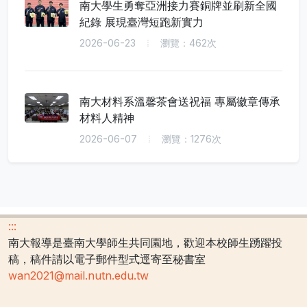
南大學生勇奪亞洲接力賽銅牌並刷新全國
紀錄 展現臺灣短跑新實力
2026-06-23
瀏覽：462次
南大材料系溫馨茶會送祝福 專屬徽章傳承
材料人精神
2026-06-07
瀏覽：1276次
:::
南大報導是臺南大學師生共同園地，歡迎本校師生踴躍投
稿，稿件請以電子郵件型式逕寄至秘書室
wan2021@mail.nutn.edu.tw