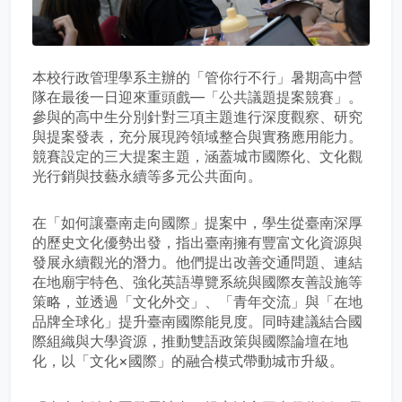
本校行政管理學系主辦的「管你行不行」暑期高中營
隊在最後一日迎來重頭戲—「公共議題提案競賽」。
參與的高中生分別針對三項主題進行深度觀察、研究
與提案發表，充分展現跨領域整合與實務應用能力。
競賽設定的三大提案主題，涵蓋城市國際化、文化觀
光行銷與技藝永續等多元公共面向。
在「如何讓臺南走向國際」提案中，學生從臺南深厚
的歷史文化優勢出發，指出臺南擁有豐富文化資源與
發展永續觀光的潛力。他們提出改善交通問題、連結
在地廟宇特色、強化英語導覽系統與國際友善設施等
策略，並透過「文化外交」、「青年交流」與「在地
品牌全球化」提升臺南國際能見度。同時建議結合國
際組織與大學資源，推動雙語政策與國際論壇在地
化，以「文化×國際」的融合模式帶動城市升級。