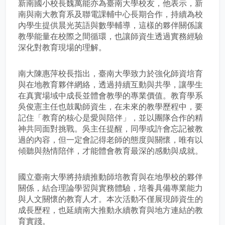
新南國小校長魏萬能亦為臺南大學校友，他表示，新
南與南大教育系及聯電課輔中心長期合作，持續為校
內學生提供晨光英語與數學輔導，這樣的夥伴關係讓
教學能量在校際之間循環，也讓師資生透過實務經驗
深化對教育現場的理解。
南大陳惠萍校長指出，臺南大學致力於強化師資培育
與在地教育夥伴網絡，透過持續互動與共學，讓學生
在真實場域中成長並體會教學的專業價值。教育學系
吳俊憲主任也鼓勵師資生，在未來的教學歷程中，要
記住「教育的核心是愛與陪伴」，並以團隊合作的精
神共同面對挑戰。吳主任提醒，同學或許會忘記被教
過的內容，但一定會記得老師的態度與關懷，唯有以
傾聽與熱情陪伴，才能體會教育最深的感動與成就。
國立臺南大學將持續推動師培教育與在地學校的夥伴
關係，結合理論學習與實務體驗，培養具備專業能力
與人文關懷的教育人才。本次活動不僅展現師資生的
成長歷程，也延續南大推動永續教育與地方連結的教
育實踐。