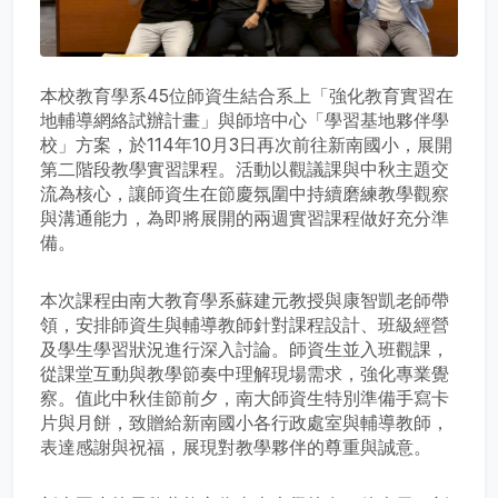
本校教育學系45位師資生結合系上「強化教育實習在
地輔導網絡試辦計畫」與師培中心「學習基地夥伴學
校」方案，於114年10月3日再次前往新南國小，展開
第二階段教學實習課程。活動以觀議課與中秋主題交
流為核心，讓師資生在節慶氛圍中持續磨練教學觀察
與溝通能力，為即將展開的兩週實習課程做好充分準
備。
本次課程由南大教育學系蘇建元教授與康智凱老師帶
領，安排師資生與輔導教師針對課程設計、班級經營
及學生學習狀況進行深入討論。師資生並入班觀課，
從課堂互動與教學節奏中理解現場需求，強化專業覺
察。值此中秋佳節前夕，南大師資生特別準備手寫卡
片與月餅，致贈給新南國小各行政處室與輔導教師，
表達感謝與祝福，展現對教學夥伴的尊重與誠意。