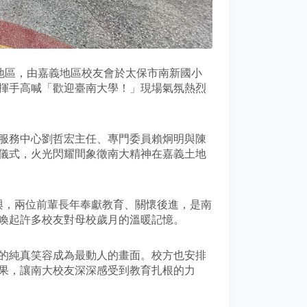
嘉義地區，由嘉義地區校友會於太保市南新國小
揮手高喊「歡迎臺南大學！」現場氣氛熱烈
服務中心劉哲宏主任、專門委員賴炯明與陳
儀式，火光閃耀間象徵南大精神在嘉義土地
與，兩位前輩長年奉獻教育、關懷後進，是南
喚起許多校友對母校歲月的溫暖記憶。
的純真笑容成為最動人的畫面。校方也安排
果，讓南大校友深深感受到教育扎根的力