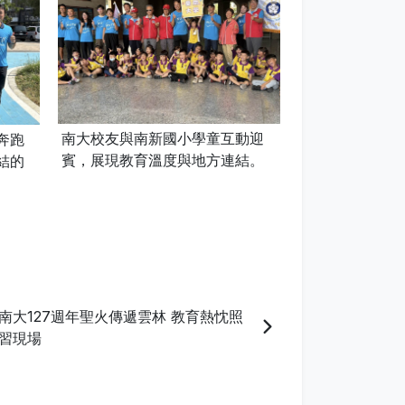
南大校友與南新國小學童互動迎
南大聖火隊伍抵
奔跑
賓，展現教育溫度與地方連結。
國小，全校師生
結的
接，場面熱烈。
南大127週年聖火傳遞雲林 教育熱忱照
習現場