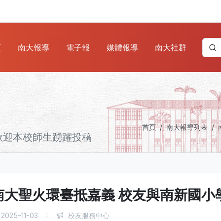
頁
南大報導
電子報
媒體報導
南大社群
首頁
南大報導列表
歡迎本校師生踴躍投稿
南大聖火環臺抵嘉義 校友與南新國小
2025-11-03
校友服務中心