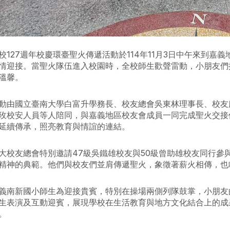
校127週年校慶環臺聖火傳遞活動於114年11月3日中午來到
情迎接。當聖火隊伍進入校園時，全校師生歡聲雷動，小朋友們
溫馨。
動由國立臺南大學白富升學務長、校友總會吳東林理事長、校友
玫校安人員等人陪同，與嘉義地區校友會成員一同完成聖火交接
延續傳承，照亮教育與情誼的連結。
大校友總會特別邀請47級吳鐵雄校友與50級曾助雄校友同行參
精神的典範。他們與校友們並肩傳遞聖火，象徵著薪火相傳，也
義南新國小師生為迎接貴賓，特別在操場兩側列隊鼓掌，小朋友
生表演及互動迎賓，展現學校在生活教育與地方文化結合上的成
。