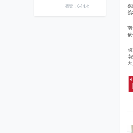
嘉
瀏覽：644次
義
南
孩
國
南
大