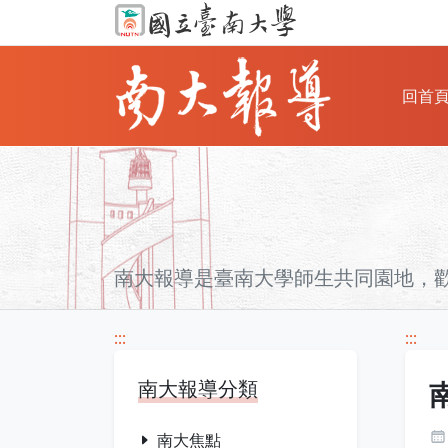
回首
南大報導是臺南大學師生共同園地，
:::
:::
南大報導分類
南大焦點