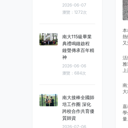
2026-06-07
瀏覽：1272次
本
熱
南大115級畢業
又
典禮鳴鐘啟程
鐘聲傳承百年精
神
活
雅
2026-06-06
上
瀏覽：684次
南
大
南大接棒全國師
培工作圈 深化
嘉
跨校合作共育優
學
質師資
量
2026-07-06