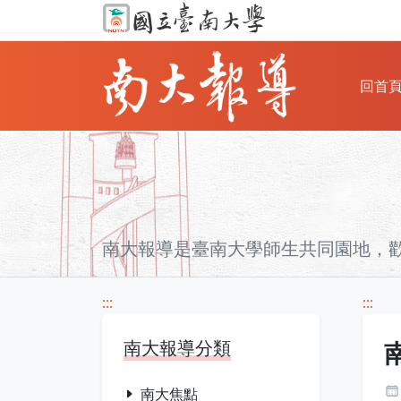
回首
南大報導是臺南大學師生共同園地，
:::
:::
南大報導分類
南大焦點