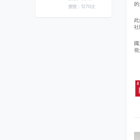
的
瀏覽：1270次
此
社
國
視