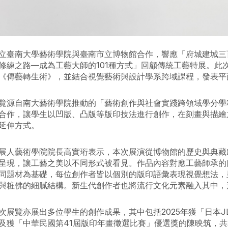
立臺南大學藝術學院與臺南市立博物館合作，響應「府城建城三
修練之路—成為工藝大師的101種方式」回顧傳統工藝特展。此
《傳藝轉生術》，並結合視覺藝術與設計學系跨域課程，發表平
覽源自南大藝術學院推動的「藝術創作與社會實踐跨領域學分學
合作，讓學生以凹版、凸版等版印技法進行創作，在刻畫與描繪
延伸方式。
展人藝術學院院長高實珩表示，本次展演從博物館的歷史與典藏
呈現，讓工藝之美以不同形式被看見。作品內容對應工藝師承的
同題材為基礎，每位創作者皆以個別的版印語彙表現視覺想法，
與粧佛的細膩結構。新生代創作者也將流行文化元素融入其中，
次展覽亦展出多位學生的創作成果，其中包括2025年獲「日本J
及獲「中華民國第41屆版印年畫徵選比賽」優選獎的陳映筑，共