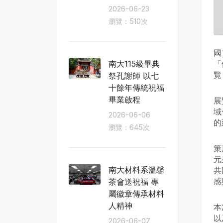
2026-06-23
瀏覽：510次
國
「
南大115級畢典
覽
祭孔謝師 以七
十餘年傳統祝福
畢業啟程
展
域
2026-06-06
的
瀏覽：645次
策
元
南大材料系溫馨
共
感
茶會送祝福 專
屬徽章傳承材料
人精神
本
以
2026-06-07