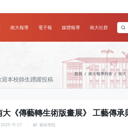
頁
南大報導
電子報
媒體報導
南大社群
首頁
南大報導列表
南大
歡迎本校師生踴躍投稿
南大《傳藝轉生術版畫展》 工藝傳承
2025-11-27
藝術學院