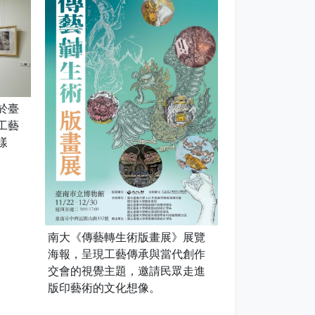
於臺
工藝
樣
南大《傳藝轉生術版畫展》展覽
海報，呈現工藝傳承與當代創作
交會的視覺主題，邀請民眾走進
版印藝術的文化想像。