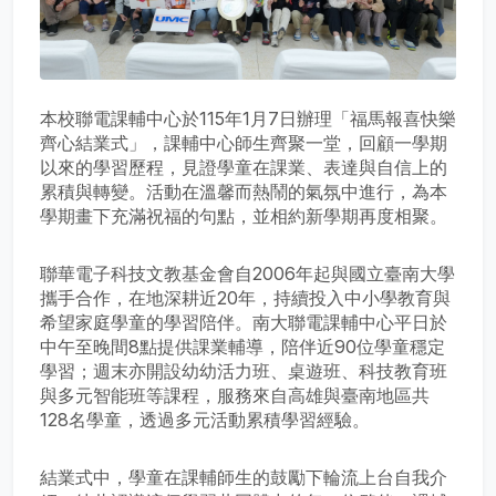
本校聯電課輔中心於115年1月7日辦理「福馬報喜快樂
齊心結業式」，課輔中心師生齊聚一堂，回顧一學期
以來的學習歷程，見證學童在課業、表達與自信上的
累積與轉變。活動在溫馨而熱鬧的氣氛中進行，為本
學期畫下充滿祝福的句點，並相約新學期再度相聚。
聯華電子科技文教基金會自2006年起與國立臺南大學
攜手合作，在地深耕近20年，持續投入中小學教育與
希望家庭學童的學習陪伴。南大聯電課輔中心平日於
中午至晚間8點提供課業輔導，陪伴近90位學童穩定
學習；週末亦開設幼幼活力班、桌遊班、科技教育班
與多元智能班等課程，服務來自高雄與臺南地區共
128名學童，透過多元活動累積學習經驗。
結業式中，學童在課輔師生的鼓勵下輪流上台自我介