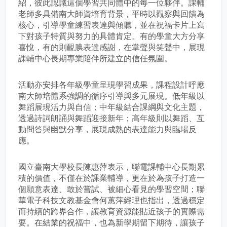
紹，彼此認識這個學習共同體中的每一位夥伴。課輔
老師多具備南大師資培育背景，平時以觀察與回饋為
核心，引導學童練習表達與傾聽，並在祝福卡片上寫
下對孩子特質與努力的具體肯定。有的學童大方分享
喜悅，有的則靦腆表達感謝，在掌聲與笑聲中，展現
課輔中心長期專業陪伴所建立的信任氛圍。
活動亦安排各年級學童呈現學習成果，課程設計呼應
南大師培體系強調的循序引導與多元展現。低年級以
舞蹈展現活力與自信；中年級結合課綱與文化主題，
透過詩詞朗誦與舞蹈迎接新年；高年級則以舞蹈、互
動問答與幽默分享，展現成熟的表達能力與臨場反
應。
國立臺南大學校長陳惠萍表示，聯電課輔中心長期累
積的價值，不僅在於課業輔導，更在於為孩子打造一
個願意表達、敢於嘗試、被細心看見的學習空間；聯
華電子科技文教基金會何蕙萍經理也指出，透過穩定
而持續的跨界合作，讓教育資源能貼近孩子的實際需
要。在結業的祝福中，也為新學期留下期待，讓孩子