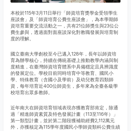
本校於115年3月11日舉行「師資培育獎學金受領學生
座談會」及「師資培育公費生座談會」，為本學期師
資培育重要交流活動之一，共有21位師獎生與23位公
費生參與，透過面對面座談深化對教職發展與培育制
度的理解。
國立臺南大學創校至今已邁入128年，長年以師資培
育為辦學核心，持續在傳統基礎上推動教學內涵與制
度精進，在臺灣師資培育體系中具備穩定且具辨識度
的發展定位。學校目前同時培育中等教育、國民小
學、特殊教育（含國小及學前）及幼兒教育四類師
資，每年培育近400位師資生，多年來為全臺各級學
校培育出眾多教師。
近年南大在師資培育領域表現亦獲教育部肯定，除通
過「精進師資素質及特色發展計畫（113至116年）」
第一類型計畫，並於第二階段獲補助經費2,112萬元
外，亦獲核定為115學年度國民小學師資類科公費生績