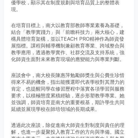
優學校，顯示其在制度規劃與培育品質上的整體表
現。
在培育目標上，南大以教育部教師專業素養為基礎，
結合「教學實踐力」與「前瞻科技力」兩大核心，建
構具體培育架構，並以TEACH PRO精神作為師資發
展指標。課程與輔導機制兼顧教育專業、跨域整合與
教學應用，透過教學實作、社群交流及支持系統，強
化師資生面對未來教育現場的應變能力與專業判斷。
座談會中，南大校長陳惠萍勉勵師獎生與公費生珍惜
得來不易的機會，指出能獲選即代表學校對其潛力的
肯定，也提醒同學在修習歷程中落實各項學習與服務
要求，以積極態度累積經驗，逐步形塑教學專業。她
並強調，師資培育是南大的重要根基，期許學生共同
延續並展現學校在師培領域的長期成果。
透過此次座談，除促進南大師資生對制度與責任的理
解，也進一步凝聚投入教育工作的方向與準備。國立