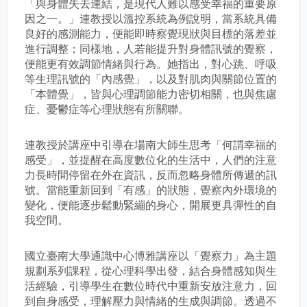
「與身體失去連結，是現代人難以感受幸福的重要原
因之一。」連教授以溫控系統為例說明，當系統具備
良好的感測能力，便能即時察覺現狀與目標的落差並
進行調整；同樣地，人若能提升對身體訊號的覺察，
便能更有效調節情緒與行為。她指出，對心跳、呼吸
等生理訊號的「內感覺」，以及對肌肉與關節位置的
「本體覺」，皆與心理調節能力密切相關，也與焦慮
症、憂鬱症等心理狀態有所關聯。
連教授於講座中引導在場南大師生思考「何謂幸福的
感受」，並提醒在高度數位化的生活中，人們的注意
力長時間停留在外在資訊，反而忽略身體所傳遞的訊
號。當能重新回到「有感」的狀態，覺察內外環境的
變化，便能逐步鬆動緊繃的身心，開展更具彈性的自
我空間。
國立臺南大學通識中心博雅講座以「覺察力」為主題
規劃系列課程，從心理科學出發，結合身體感知與生
活經驗，引導學生在數位時代中重新安放注意力，回
到自身感受，理解壓力與情緒的生成與調節。透過不