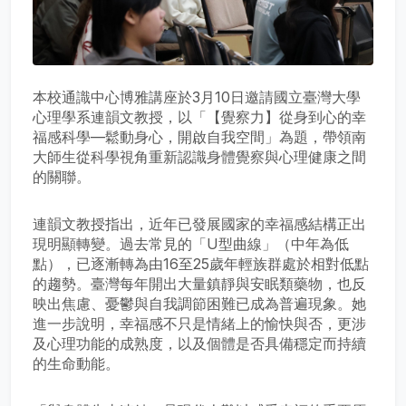
本校通識中心博雅講座於3月10日邀請國立臺灣大學
心理學系連韻文教授，以「【覺察力】從身到心的幸
福感科學—鬆動身心，開啟自我空間」為題，帶領南
大師生從科學視角重新認識身體覺察與心理健康之間
的關聯。
連韻文教授指出，近年已發展國家的幸福感結構正出
現明顯轉變。過去常見的「U型曲線」（中年為低
點），已逐漸轉為由16至25歲年輕族群處於相對低點
的趨勢。臺灣每年開出大量鎮靜與安眠類藥物，也反
映出焦慮、憂鬱與自我調節困難已成為普遍現象。她
進一步說明，幸福感不只是情緒上的愉快與否，更涉
及心理功能的成熟度，以及個體是否具備穩定而持續
的生命動能。