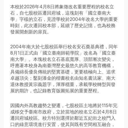
本校於2026年4月8日將象徵改名重要歷程的校名立
石，自七股校區遷回府城，這塊刻有「國立臺南大
學」字樣的立石，見證學校於2004年改名大學的重要
時刻，此次遷回校本部，延續了歷史記憶，也為校務
發展開創新的扉頁。
2004年南大於七股校區舉行校名安石奠基典禮，同年
8月1日正式由「國立臺南師範學院」改名為「國立臺
南大學」。本塊校名立石基底寬厚、頂部漸次變尖，
呼應著本校身為南臺灣歷史最悠久的高等教育機構，
具備綿長優良傳統的堅實基礎，更要積極向上、追求
卓越頂尖；鑿刻漆金的楷書校名由知名書法家、南大
退休教授黃宗義題字，渾厚穩重，承載學校轉型與發
展的期許，也記錄教育版圖拓展的重要歷程。
因國內外高教趨勢之變遷，七股校區土地將於115年完
成移交予臺南市政府，立於當地的校名立石於4月8日
遷回府城校區。校方特別選擇於鄰近五妃街之校門入
口的綠意環境進行安置，使其與既有空間相互融合，