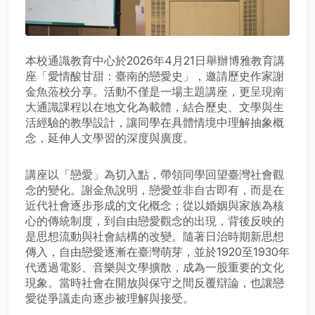
本校通識教育中心於2026年4月21日舉辦博雅教育講
座「愛情酸甘甜：臺南的戀愛史」，邀請歷史作家謝
金魚蒞校分享。活動不僅是一場主題講座，更呈現南
大通識課程以在地文化為載體，結合歷史、文學與生
活經驗的教學設計，讓同學在具體情境中理解抽象概
念，延伸人文學習的深度與廣度。
講座以「戀愛」為切入點，帶領同學回望臺灣社會觀
念的變化。謝金魚說明，戀愛並非自古即有，而是在
近代社會逐步形成的文化概念；從以婚姻與家族為核
心的傳統制度，到自由戀愛觀念的出現，背後反映的
是思想流動與社會結構的改變。隨著日治時期新思想
傳入，自由戀愛逐漸在臺灣萌芽，並於1920至1930年
代透過電影、音樂與文學擴散，成為一股重要的文化
現象。當時社會在開放與保守之間反覆辯論，也讓戀
愛從爭議走向逐步被理解與接受。