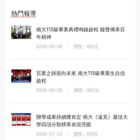
熱門報導
南大115級畢業典禮鳴鐘啟程 鐘聲傳承百
年精神
2026-06-06
瀏覽：691次
百業之師迎向未來 南大115級畢業生自信
啟程
2026-06-06
瀏覽：962次
辦學成果持續獲肯定 南大《遠見》最佳大
學四項分類榜單表現亮眼
2026-07-03
瀏覽：681次