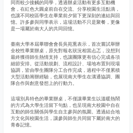
同而較少接觸的同學，透過辦桌活動有更多互動機
會，在紅色大圓桌前自在交流、分享校園生活點滴，
也讓不同校區學生在畢業前夕留下更深刻的連結與回
憶。許多參與同學表示，這場活動不只是聚餐，更像
是一場屬於南大人的共同回憶。
臺南大學本屆畢聯會會長吳苑熏表示，首次嘗試舉辦
全校性畢業辦桌，原先對報名狀況相當忐忑，沒想到
最終獲得師生熱情支持，也讓團隊更有信心完成各項
細節安排。從活動規劃、流程設計、場地布置到現場
協調，皆由學生團隊分工合作完成，過程中不僅累積
大型活動籌辦經驗，也展現南大學生在溝通協調、團
隊合作與創意發想上的行動力。
這場別具特色的畢業辦桌，不僅讓畢業生以溫暖熱鬧
的方式為大學生活留下句點，也呈現南大校園中自在
互動的師生關係與學生自主參與的氛圍。透過結合地
方文化與校園生活，讓參與師生共同留下屬於南大的
青春記憶。