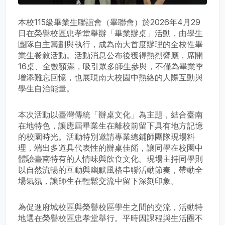
本校115級畢業生聯誼會（畢聯會）於2026年4月29
日在榮譽校區忠孝堂舉辦「畢業辦桌」活動，由學生
團隊自主籌劃與執行，成為南大首度辦理的全校性畢
業生餐敘活動。活動消息公布後獲得熱烈響應，席開
16桌、全數額滿，吸引眾多師生參與，不僅為畢業季
增添難忘回憶，也展現南大校園中熱絡的人際互動與
學生自治能量。
本次活動以臺灣傳統「辦桌文化」為主題，結合臺南
在地特色，讓應屆畢業生在離校前留下具有地方記憶
的校園時光。活動特別邀請專業總鋪師團隊現場料
理，端出多道具代表性的辦桌佳餚，讓同學在校園中
體驗臺南特有的人情味與飲食文化。現場主持同學則
以自然流暢的互動與幽默風格串聯活動節奏，帶動全
場氣氛，讓師生在輕鬆交流中留下深刻印象。
為促進府城校區與榮譽校區學生之間的交流，活動特
地選在榮譽校區忠孝堂舉行。平時因課程與生活圈不