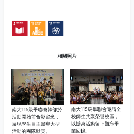
相關照片
南大115級畢聯會邀請全
南大師長走訪各桌與畢
部於
校師生共聚榮譽校區，
業生互動交流，讓畢業
，
以辦桌活動留下難忘畢
辦桌展現溫暖校園氛圍
型
業回憶。
與師生情誼。