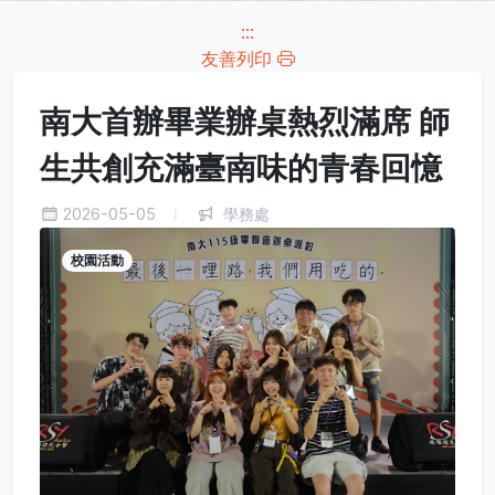
:::
友善列印
南大首辦畢業辦桌熱烈滿席 師
生共創充滿臺南味的青春回憶
2026-05-05
學務處
校園活動