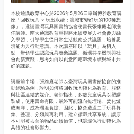
本校通識教育中心於2026年5月26日舉辦博雅教育講
座「回收玩具 × 玩出永續：讓城市變好玩的100種想
像」，邀請臺灣玩具圖書館協會秘書長張維庭老師擔
任講師。南大通識教育重視將永續發展與社會參與融
入學習，引導學生從日常生活觀察公共議題，培養思
辨能力與行動意識。本次講座即以「玩具」為切入
點，帶領學生認識玩具廢棄議題、循環共享機制與社
會創新實踐，思考如何以創意回應環境永續與城市共
好的課題。
講座前半場，張維庭老師以臺灣玩具圖書館協會的推
動經驗為例，說明如何將回收玩具轉化為教育、服務
與社區連結的媒介。老師指出，多數兒童玩具以塑膠
製成，使用壽命有限，最終可能流向掩埋場、焚化爐
或海洋，成為環境負擔。因此，協會透過二手玩具募
集、整理、分類與再利用，建立循環共享系統，讓原
本可能被丟棄的物品延續價值，也讓環保行動轉化為
具體的社會影響力。