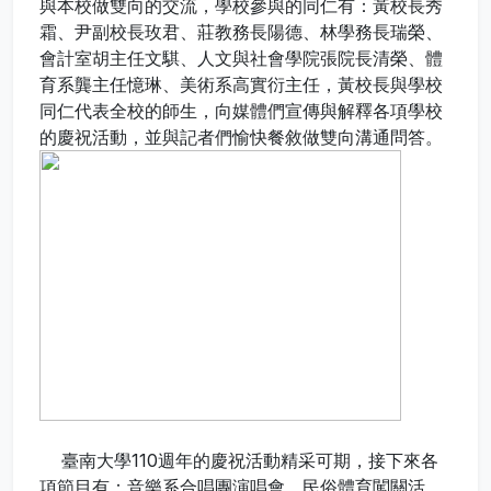
與本校做雙向的交流，學校參與的同仁有：黃校長秀
霜、尹副校長玫君、莊教務長陽德、林學務長瑞榮、
會計室胡主任文騏、人文與社會學院張院長清榮、體
育系龔主任憶琳、美術系高實衍主任，黃校長與學校
同仁代表全校的師生，向媒體們宣傳與解釋各項學校
的慶祝活動，並與記者們愉快餐敘做雙向溝通問答。
臺南大學110週年的慶祝活動精采可期，接下來各
項節目有：音樂系合唱團演唱會、民俗體育闖關活