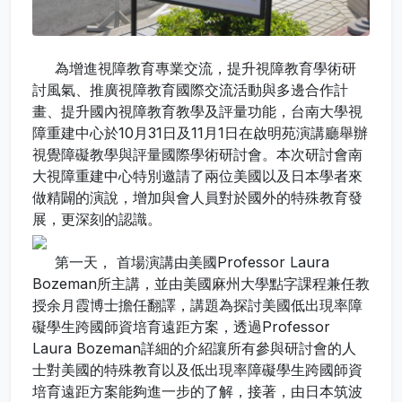
為增進視障教育專業交流，提升視障教育學術研
討風氣、推廣視障教育國際交流活動與多邊合作計
畫、提升國內視障教育教學及評量功能，台南大學視
障重建中心於10月31日及11月1日在啟明苑演講廳舉辦
視覺障礙教學與評量國際學術研討會。本次研討會南
大視障重建中心特別邀請了兩位美國以及日本學者來
做精闢的演說，增加與會人員對於國外的特殊教育發
展，更深刻的認識。
第一天， 首場演講由美國Professor Laura
Bozeman所主講，並由美國麻州大學點字課程兼任教
授余月霞博士擔任翻譯，講題為探討美國低出現率障
礙學生跨國師資培育遠距方案，透過Professor
Laura Bozeman詳細的介紹讓所有參與研討會的人
士對美國的特殊教育以及低出現率障礙學生跨國師資
培育遠距方案能夠進一步的了解，接著，由日本筑波