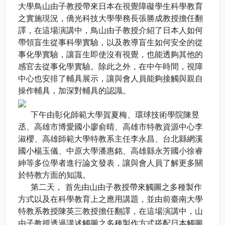
大學鳥山由子教授帶來日本在視覺障礙學生科學教育
之實施現況，僑光科技大學學務長張勝成教授擔任翻
譯，在這場演講中，鳥山由子教授介紹了日本人如何
帶領盲生從事科學實驗，以及教導盲生如何安全的從
事化學實驗，讓盲生即使沒有視覺，也能透夠其他的
感官去從事化學實驗。除此之外，在中午時間，視障
中心也安排了輔具展示，讓與會人員能夠接觸與親自
操作輔具，加深對輔具的認識。
下午由彰化師範大學賀夏梅、環球技術學院陳昱
丞、高雄市博愛國小廖俞晴、高雄市特教資源中心李
淑櫻、高雄師範大學特教系主任李永昌、台北縣網溪
國小楊玉儀、中原大學潘惠銘、高雄縣永芳國小徐睿
紳等多位學者進行論文發表，讓與會人員了解更多關
於特教方面的知識。
第二天， 首先由山由子教授帶來觸圖之多種製作
方式以及在科學教育上之應用講題，並由前臺南大學
特教系教授陳英三教授擔任翻譯，在這場演講中，山
由子教授透過講述觸圖之多種製作方式搭配日本觸圖