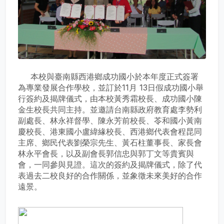
本校與臺南縣西港鄉成功國小於本年度正式簽署
為專業發展合作學校，並訂於11月 13日假成功國小舉
行簽約及揭牌儀式，由本校黃秀霜校長、成功國小陳
金生校長共同主持。並邀請台南縣政府教育處李勢利
副處長、林永祥督學、陳永芳前校長、苓和國小黃南
慶校長、港東國小盧緯緣校長、西港鄉代表會程昆同
主席、鄉民代表劉榮宗先生、黃石柱董事長、家長會
林永平會長，以及副會長郭信忠與郭丁文等貴賓與
會，一同參與見證。這次的簽約及揭牌儀式，除了代
表過去二校良好的合作關係，並象徵未來美好的合作
遠景。