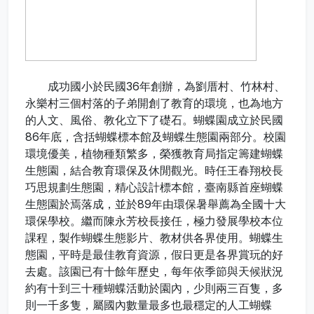
成功國小於民國36年創辦，為劉厝村、竹林村、
永樂村三個村落的子弟開創了教育的環境，也為地方
的人文、風俗、教化立下了礎石。蝴蝶園成立於民國
86年底，含括蝴蝶標本館及蝴蝶生態園兩部分。校園
環境優美，植物種類繁多，榮獲教育局指定籌建蝴蝶
生態園，結合教育環保及休閒觀光。時任王春翔校長
巧思規劃生態園，精心設計標本館，臺南縣首座蝴蝶
生態園於焉落成，並於89年由環保暑舉薦為全國十大
環保學校。繼而陳永芳校長接任，極力發展學校本位
課程，製作蝴蝶生態影片、教材供各界使用。蝴蝶生
態園，平時是最佳教育資源，假日更是各界賞玩的好
去處。該園已有十餘年歷史，每年依季節與天候狀況
約有十到三十種蝴蝶活動於園內，少則兩三百隻，多
則一千多隻，屬國內數量最多也最穩定的人工蝴蝶