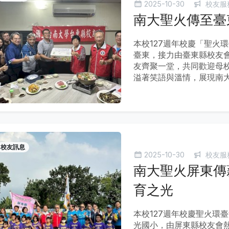
2025-10-30
校友服
南大聖火傳至臺
本校127週年校慶「聖火環
臺東，接力由臺東縣校友
友齊聚一堂，共同歡迎母
溢著笑語與溫情，展現南
校友訊息
2025-10-30
校友服
南大聖火屏東傳
育之光
本校127週年校慶聖火環
光國小，由屏東縣校友會