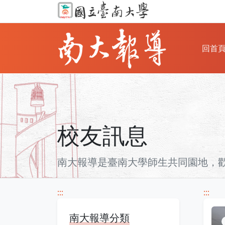
回首
校友訊息
南大報導是臺南大學師生共同園地，
:::
:::
南大報導分類