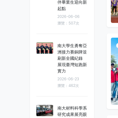
伴畢業生迎向新
起點
2026-06-06
瀏覽：507次
南大學生勇奪亞
洲接力賽銅牌並
刷新全國紀錄
展現臺灣短跑新
實力
2026-06-23
瀏覽：462次
南大材料科學系
研究成果展亮眼