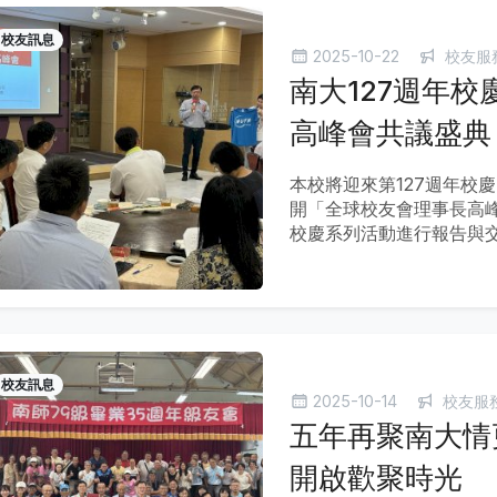
校友訊息
2025-10-22
校友服
南大127週年校
高峰會共議盛典
本校將迎來第127週年校慶
開「全球校友會理事長高
校慶系列活動進行報告與
校友訊息
2025-10-14
校友服
五年再聚南大情
開啟歡聚時光