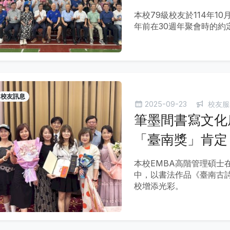
本校79級校友於114年1
年前在30週年聚會時的約
校友訊息
2025-09-23
校友服
筆墨間書寫文化
「臺南獎」肯定
本校EMBA高階管理碩士
中，以書法作品《臺南古
校增添光彩。