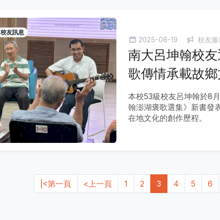
校友訊息
2025-08-19
校友服
南大呂坤翰校友
歌傳情承載故鄉
本校53級校友呂坤翰於8
翰澎湖褒歌選集》新書發
在地文化的創作歷程。
|<第一頁
<上一頁
1
2
3
4
5
6