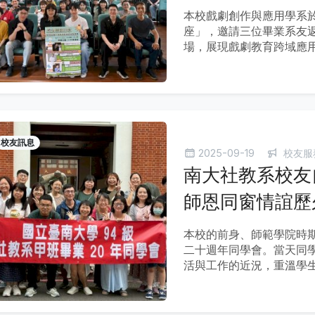
本校戲劇創作與應用學系於
座」，邀請三位畢業系友
場，展現戲劇教育跨域應
校友訊息
2025-09-19
校友服
南大社教系校友
師恩同窗情誼歷
本校的前身、師範學院時
二十週年同學會。當天同
活與工作的近況，重溫學