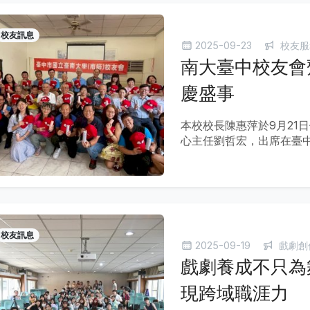
校友訊息
2025-09-23
校友服
南大臺中校友會
慶盛事
本校校長陳惠萍於9月21
心主任劉哲宏，出席在臺
校友訊息
2025-09-19
戲劇創
戲劇養成不只為
現跨域職涯力