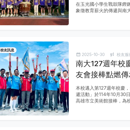
在玉光國小學生戰鼓隊鏗
象徵教育薪火的傳遞與南
校友訊息
2025-10-30
校友服
南大127週年校
友會接棒點燃傳
本校邁入第127週年校慶
遞活動」於114年10月
高雄市立美術館接棒，為