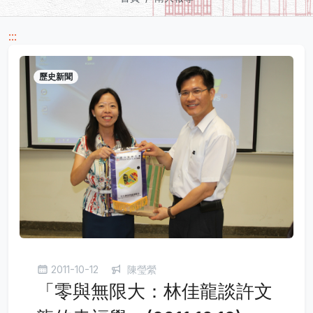
:::
歷史新聞
2011-10-12
陳瑩縈
「零與無限大：林佳龍談許文