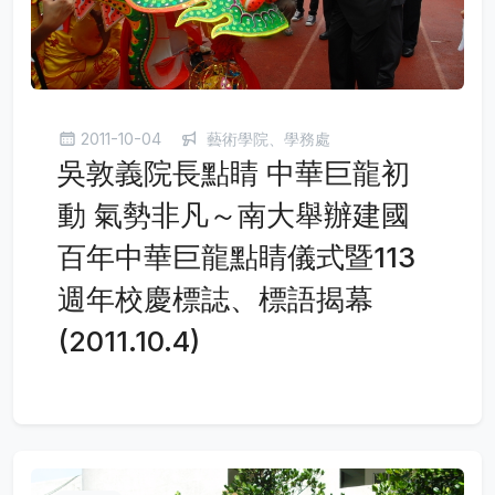
2011-10-04
藝術學院、學務處
吳敦義院長點睛 中華巨龍初
動 氣勢非凡～南大舉辦建國
百年中華巨龍點睛儀式暨113
週年校慶標誌、標語揭幕
(2011.10.4)