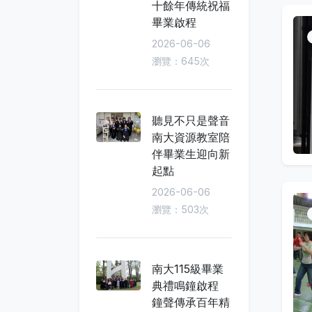
十餘年傳統祝福
畢業啟程
2026-06-06
瀏覽：645次
聽見不只是聲音
南大資源教室陪
伴畢業生迎向新
起點
2026-06-06
瀏覽：503次
南大115級畢業
典禮鳴鐘啟程
鐘聲傳承百年精