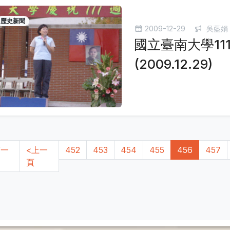
歷史新聞
2009-12-29
吳藍娟
國立臺南大學1
(2009.12.29)
第一
<上一
452
453
454
455
456
457
頁