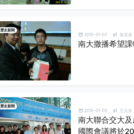
歷史新聞
2010-01-07
吳宜凌
南大撒播希望課輔計
歷史新聞
2010-01-05
王元良
南大聯合交大及成大
國際會議將於20