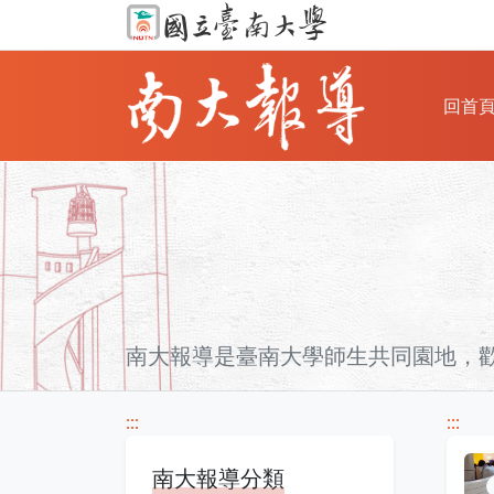
回首
南大報導是臺南大學師生共同園地，
:::
:::
南大報導分類