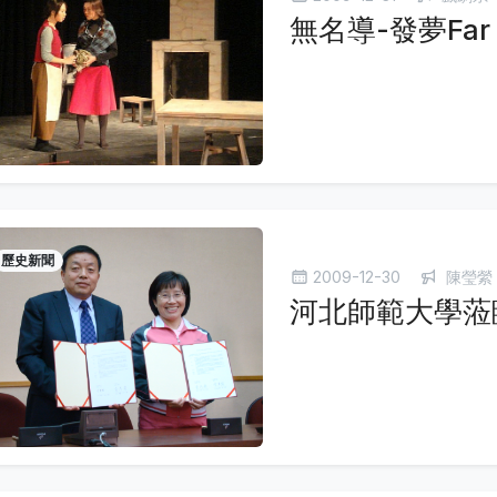
無名導-發夢Far Mo
歷史新聞
2009-12-30
陳瑩縈
河北師範大學蒞臨參