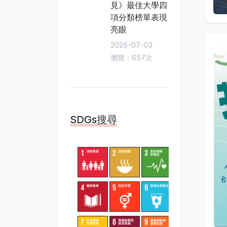
見》最佳大學四
項分類榜單表現
亮眼
2026-07-03
瀏覽：657次
SDGs搜尋