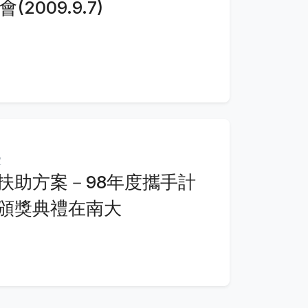
2009.9.7)
宜
扶助方案－98年度攜手計
頒獎典禮在南大