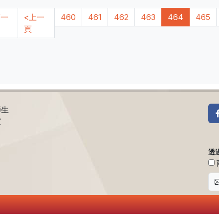
第一
<上一
460
461
462
463
464
465
頁
師生
室
透