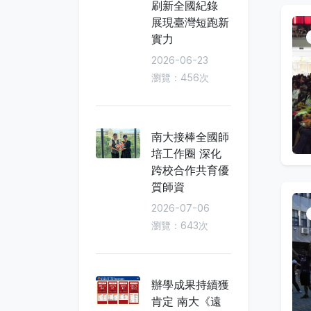
刷新全國紀錄
展現臺灣短跑新
實力
2026-06-23
瀏覽：456次
南大接棒全國師
培工作圈 深化
跨校合作共育優
質師資
2026-07-06
瀏覽：643次
辦學成果持續獲
肯定 南大《遠