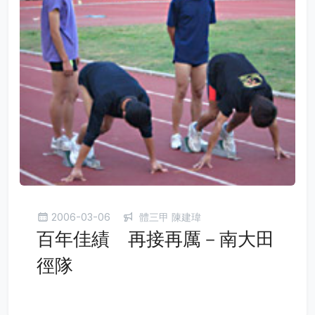
2006-03-06
體三甲 陳建瑋
百年佳績 再接再厲－南大田
徑隊