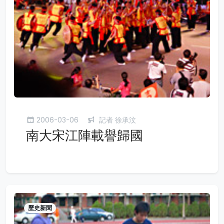
2006-03-06
記者 徐承汶
南大宋江陣載譽歸國
歷史新聞