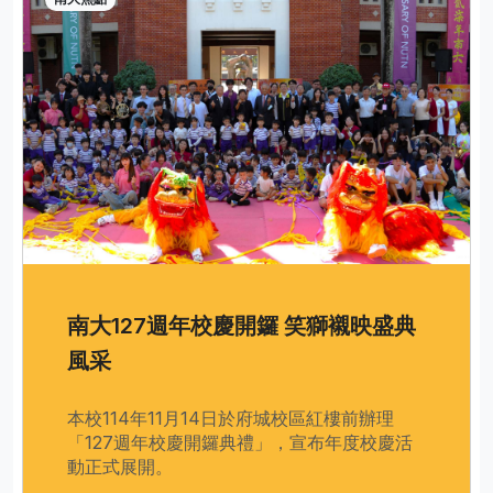
南大127週年校慶開鑼 笑獅襯映盛典
風采
本校114年11月14日於府城校區紅樓前辦理
「127週年校慶開鑼典禮」，宣布年度校慶活
動正式展開。