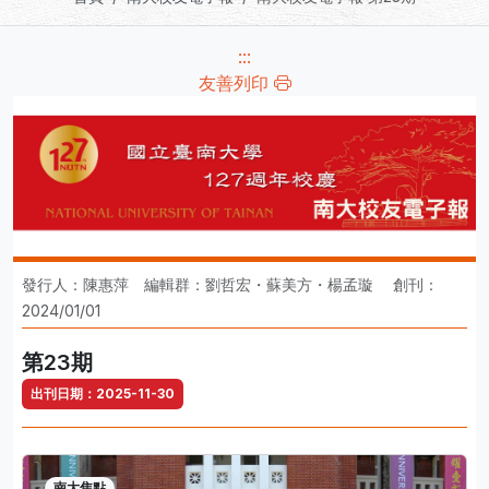
:::
友善列印
發行人：陳惠萍 編輯群：劉哲宏・蘇美方・楊孟璇 創刊：
2024/01/01
第23期
出刊日期：2025-11-30
南大焦點