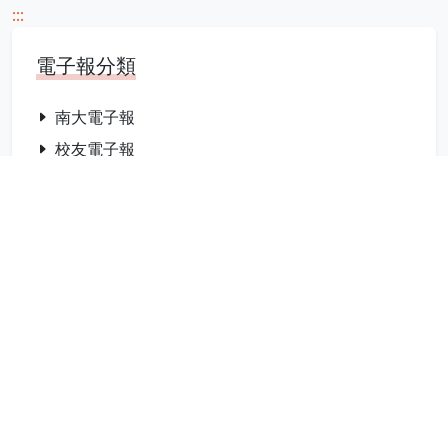
:::
電子報分類
南大電子報
校友電子報
熱門報導
南大材料科學系研究成果展亮眼登場 實驗
研究連結未來科技應用
2026-05-21
瀏覽：1053次