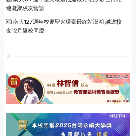
連凝聚校友情誼
南大127週年校慶聖火環臺最終站澎湖 誠邀校
友12月返校同慶