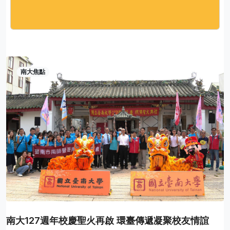
南大焦點
南大127週年校慶聖火再啟 環臺傳遞凝聚校友情誼