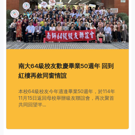
南大64級校友歡慶畢業50週年 回到
紅樓再敘同窗情誼
本校64級校友今年適逢畢業50週年，於114年
11月15日返回母校舉辦級友聯誼會，再次聚首
共同回望半...