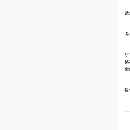
二
數
三
多
四
研
格
全
五
提