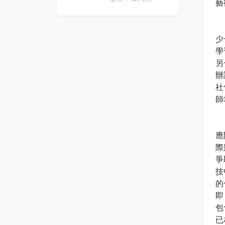
藝
面
少
學
另
辦
社
師
本
應
際
爭
技
的
即
包
已