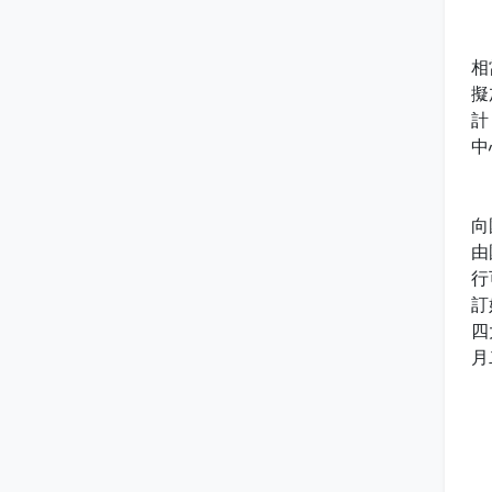
有
相
擬
計
中
在
向
由
行
訂
四
月
綜
一