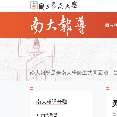
回首
南大報導是臺南大學師生共同園地，
:::
:::
南大報導分類
南大焦點