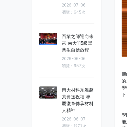
2026-07-06
瀏覽：645次
百業之師迎向未
來 南大115級畢
業生自信啟程
2026-06-06
瀏覽：957次
本
期
的
學
南大材料系溫馨
下
茶會送祝福 專
屬徽章傳承材料
黃
人精神
學
2026-06-07
能
瀏覽：1273次