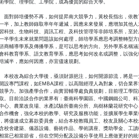
術學院、理學院、工學院，成為優質的綜合大學。
對師培優勢不再，如何提昇南大競爭力，黃校長指出，依教
一半，加上教師錄取率年年遞減，因應未來發展，應增加其他人
習科技、生物科技、資訊工程、及科技管理等非師培系所，至於
一半學生未來就業問題該如何處理，師培學系應思考調整轉型方
諮商輔導學系及傳播學系，是可以思考的方向。另外學系名稱涵
會科教育學系、語文教育學系，應思考如何改名或調整，以強化
培減半，應如何因應，亦宜儘速規劃。
校改為綜合大學後，亟須財源挹注，如何開源節流，將是一
開設專門課程，如EMBA課程，以高階經理人為對象，切合業
競爭力。加強產學合作，由實習輔導處負責規劃，目前理工學院
取。目前洽談合作的業界有：臺南科學園區、中國鋼鐵公司、科
中心、農業改良場、水產試驗所臺南分所、烏樹林蘭花研究中心
合作機會，強化本校的教學、研究及服務功能，並擴展學生畢業
，將儘速成立募款委員會，結合本校教職員工、校友及關心本校
含校舍建築、儀器設備、藝術作品、學術講座、獎助學金、工讀
相當已相當節省，但在空間分配及設備分享使用上應做更好的統