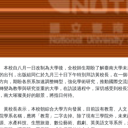
校自八月一日改制為大學後，全校師生期盼了解臺南大學未
的出刊，出版組同仁於九月三十日下午特別拜訪黃校長，在一個
方向，期盼各所系加速調整轉型，強化學術研究，推動國際交流
轉變為教學與研究並重的大學，在訪談過程中，深切感受到校長
，南大璀璨美好的願景，將指日何待。
校長表示，本校朝綜合大學方向發展，目前設有教育、人文
院學系名稱，應將「教育」二字去掉。除了現有三學院外，未來
源、水產科技、生態旅遊、數位藝術、戲劇、英美語文等系所，