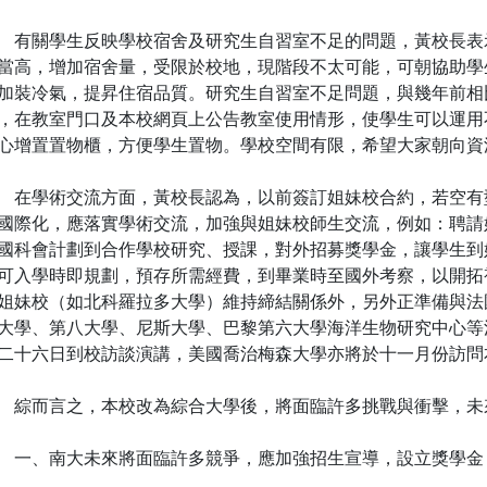
關學生反映學校宿舍及研究生自習室不足的問題，黃校長表
當高，增加宿舍量，受限於校地，現階段不太可能，可朝協助學
加裝冷氣，提昇住宿品質。研究生自習室不足問題，與幾年前相
，在教室門口及本校網頁上公告教室使用情形，使學生可以運用
心增置置物櫃，方便學生置物。學校空間有限，希望大家朝向資
學術交流方面，黃校長認為，以前簽訂姐妹校合約，若空有
國際化，應落實學術交流，加強與姐妹校師生交流，例如：聘請
國科會計劃到合作學校研究、授課，對外招募獎學金，讓學生到
可入學時即規劃，預存所需經費，到畢業時至國外考察，以開拓
姐妹校（如北科羅拉多大學）維持締結關係外，另外正準備與法
大學、第八大學、尼斯大學、巴黎第六大學海洋生物研究中心等
二十六日到校訪談演講，美國喬治梅森大學亦將於十一月份訪問
而言之，本校改為綜合大學後，將面臨許多挑戰與衝擊，未
、南大未來將面臨許多競爭，應加強招生宣導，設立獎學金