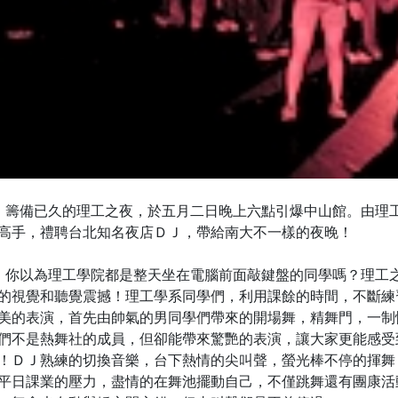
備已久的理工之夜，於五月二日晚上六點引爆中山館。由理工
高手，禮聘台北知名夜店ＤＪ，帶給南大不一樣的夜晚！
以為理工學院都是整天坐在電腦前面敲鍵盤的同學嗎？理工之
的視覺和聽覺震撼！理工學系同學們，利用課餘的時間，不斷練
美的表演，首先由帥氣的男同學們帶來的開場舞，精舞門，一制
們不是熱舞社的成員，但卻能帶來驚艷的表演，讓大家更能感受
！ＤＪ熟練的切換音樂，台下熱情的尖叫聲，螢光棒不停的揮舞
平日課業的壓力，盡情的在舞池擺動自己，不僅跳舞還有團康活