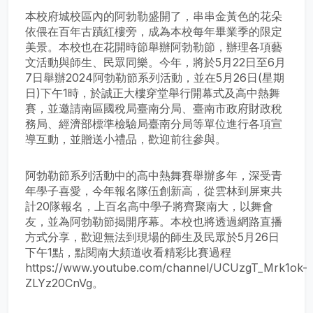
本校府城校區內的阿勃勒盛開了，串串金黃色的花朵
依偎在百年古蹟紅樓旁，成為本校每年畢業季的限定
美景。本校也在花開時節舉辦阿勃勒節，辦理各項藝
文活動與師生、民眾同樂。今年，將於5月22日至6月
7日舉辦2024阿勃勒節系列活動，並在5月26日(星期
日)下午1時，於誠正大樓穿堂舉行開幕式及高中熱舞
賽，並邀請南區國稅局臺南分局、臺南市政府財政稅
務局、經濟部標準檢驗局臺南分局等單位進行各項宣
導互動，並贈送小禮品，歡迎前往參與。
阿勃勒節系列活動中的高中熱舞賽舉辦多年，深受青
年學子喜愛，今年報名隊伍創新高，從雲林到屏東共
計20隊報名，上百名高中學子將齊聚南大，以舞會
友，並為阿勃勒節揭開序幕。本校也將透過網路直播
方式分享，歡迎無法到現場的師生及民眾於5月26日
下午1點，點閱南大頻道收看精彩比賽過程
https://www.youtube.com/channel/UCUzgT_Mrk1ok-
ZLYz20CnVg。