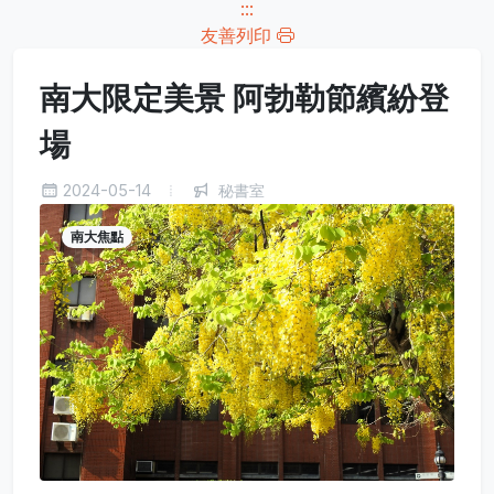
:::
友善列印
南大限定美景 阿勃勒節繽紛登
場
2024-05-14
秘書室
南大焦點