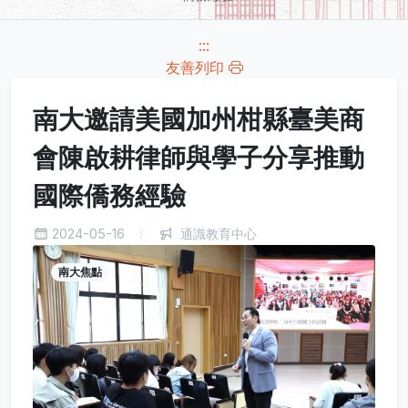
:::
友善列印
南大邀請美國加州柑縣臺美商
會陳啟耕律師與學子分享推動
國際僑務經驗
2024-05-16
通識教育中心
南大焦點