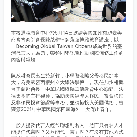
本校通識教育中心於5月14日邀請美國加州柑縣臺美
商會青商部會長陳啟耕律師蒞臨博雅教育講座，以
「Becoming Global Taiwan Citizens成為世界的臺
灣代言人」為題，帶領同學認識推動國際僑務工作的
內容與經驗。
陳啟耕會長出生於新竹，小學階段隨父母移民加拿
大，為美國密西根州立大學法學博士。現任加州柑縣
台美商部會長、中華民國橙縣華僑教育中心顧問、法
律集團的主持律師，協助跨國經理人移民、投資移民
及非移民投資簽證等事務，並積極投入美國僑務，曾
獲頒2021年中華民國第四屆海外十大傑出青年。
一般人提及代言人經常聯想到名人，然而只有名人才
能擔任代言嗎？又只能代「言」嗎？有沒有其他方式