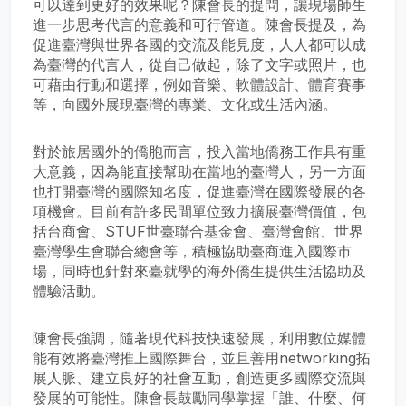
可以達到更好的效果呢？陳會長的提問，讓現場師生
進一步思考代言的意義和可行管道。陳會長提及，為
促進臺灣與世界各國的交流及能見度，人人都可以成
為臺灣的代言人，從自己做起，除了文字或照片，也
可藉由行動和選擇，例如音樂、軟體設計、體育賽事
等，向國外展現臺灣的專業、文化或生活內涵。
對於旅居國外的僑胞而言，投入當地僑務工作具有重
大意義，因為能直接幫助在當地的臺灣人，另一方面
也打開臺灣的國際知名度，促進臺灣在國際發展的各
項機會。目前有許多民間單位致力擴展臺灣價值，包
括台商會、STUF世臺聯合基金會、臺灣會館、世界
臺灣學生會聯合總會等，積極協助臺商進入國際市
場，同時也針對來臺就學的海外僑生提供生活協助及
體驗活動。
陳會長強調，隨著現代科技快速發展，利用數位媒體
能有效將臺灣推上國際舞台，並且善用networking拓
展人脈、建立良好的社會互動，創造更多國際交流與
發展的可能性。陳會長鼓勵同學掌握「誰、什麼、何