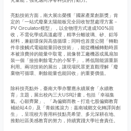
亮點技術方面，南大展出榮獲「國家產業創新獎」肯
定的「一站式廢棄太陽能板完全回收智慧處理方案－
PV Circulator模型」，以全物理方式達成100%回
收，不需化學或高溫處理，精準分離玻璃、矽、鋁等
材料，兼顧環保與高值循環；同時也首度公開「轉動
件非接觸式電磁能量回收技術」，能從機械轉動時原
本被浪費掉的能量中取電，就像替工廠機器或風扇加
裝一個「撿拾剩餘電力的小幫手」，將低階能源重新
利用。兩項技術的展出，讓現場民眾更直觀理解「廢
棄物可循環、剩餘能量也能回收」的重要價值。
除科技亮點外，臺南大學亦響應永續展會「永續教
育」主題，展出校內三大USR計畫，包括「幸福集
氣、心願齊聚」、「為偏鄉而教－打造七股偏鄉教育
補給站4.0」及「青銀搖滾力：嘉南城鄉文化轉譯與創
生」，呈現校方善用科技點亮希望、多元深耕在地、
推動社區美感教育的努力，持續實踐大學社會責任。